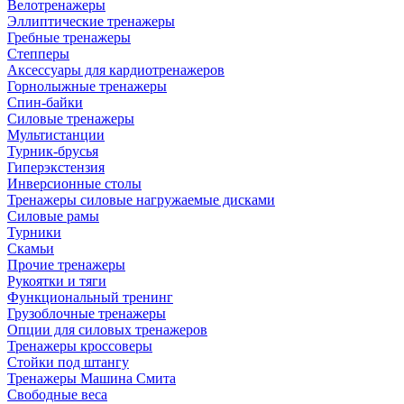
Велотренажеры
Эллиптические тренажеры
Гребные тренажеры
Степперы
Аксессуары для кардиотренажеров
Горнолыжные тренажеры
Спин-байки
Силовые тренажеры
Мультистанции
Турник-брусья
Гиперэкстензия
Инверсионные столы
Тренажеры силовые нагружаемые дисками
Силовые рамы
Турники
Скамьи
Прочие тренажеры
Рукоятки и тяги
Функциональный тренинг
Грузоблочные тренажеры
Опции для силовых тренажеров
Тренажеры кроссоверы
Стойки под штангу
Тренажеры Машина Смита
Свободные веса