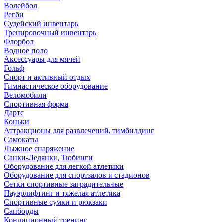
Волейбол
Регби
Судейский инвентарь
Тренировочный инвентарь
Флорбол
Водное поло
Аксессуары для мячей
Гольф
Спорт и активный отдых
Гимнастическое оборудование
Веломобили
Спортивная форма
Дартс
Коньки
Аттракционы для развлечений, тимбилдинг
Самокаты
Лыжное снаряжение
Санки-Ледянки, Тюбинги
Оборудование для легкой атлетики
Оборудование для спортзалов и стадионов
Сетки спортивные заградительные
Пауэрлифтинг и тяжелая атлетика
Спортивные сумки и рюкзаки
Сапборды
Кондиционный тренинг