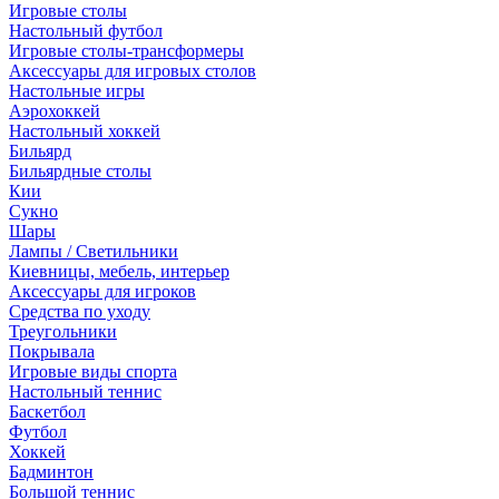
Игровые столы
Настольный футбол
Игровые столы-трансформеры
Аксессуары для игровых столов
Настольные игры
Аэрохоккей
Настольный хоккей
Бильярд
Бильярдные столы
Кии
Сукно
Шары
Лампы / Светильники
Киевницы, мебель, интерьер
Аксессуары для игроков
Средства по уходу
Треугольники
Покрывала
Игровые виды спорта
Настольный теннис
Баскетбол
Футбол
Хоккей
Бадминтон
Большой теннис