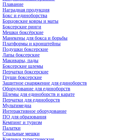
Плавание
Наградная продукция
Бокс и единоборства
Борцовские ковры и маты
Боксерские ринги
Мешки боксёрские
Манекены для бокса и борьбы
Платформы и кронштейны
Подушки боксерские
Лапы боксерские
Макивары, пады
Боксерские шлемы
Перчатки боксерские
Груши боксерские
Защитное снаряжение для единоборств
Оборудование для единоборств
Шлемы для единоборств и карате
Перчатки для единоборств
Мультимедиа
Интерактивное оборудование
ПО для образования
Кемпинг и туризм
Палатки
Спальные мешки
Коврики туристические