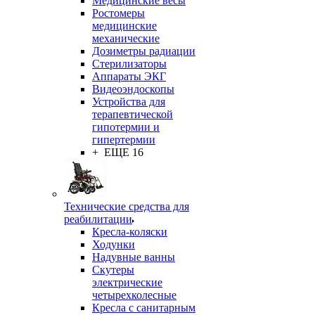
Медицинские весы
Ростомеры
медицинские
механические
Дозиметры радиации
Стерилизаторы
Аппараты ЭКГ
Видеоэндоскопы
Устройства для
терапевтической
гипотермии и
гипертермии
+ ЕЩЕ 16
Технические средства для
реабилитации
Кресла-коляски
Ходунки
Надувные ванны
Скутеры
электрические
четырехколесные
Кресла с санитарным