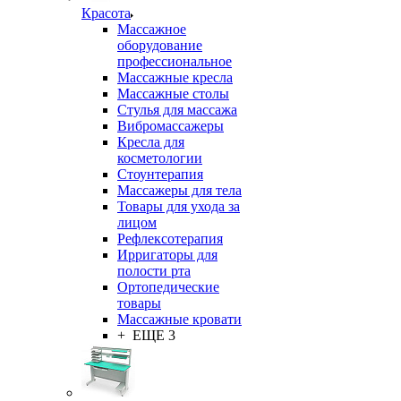
Красота
Массажное
оборудование
профессиональное
Массажные кресла
Массажные столы
Стулья для массажа
Вибромассажеры
Кресла для
косметологии
Стоунтерапия
Массажеры для тела
Товары для ухода за
лицом
Рефлексотерапия
Ирригаторы для
полости рта
Ортопедические
товары
Массажные кровати
+ ЕЩЕ 3