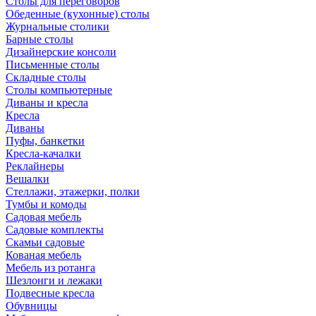
Столы для переговоров
Обеденные (кухонные) столы
Журнальные столики
Барные столы
Дизайнерские консоли
Письменные столы
Складные столы
Столы компьютерные
Диваны и кресла
Кресла
Диваны
Пуфы, банкетки
Кресла-качалки
Реклайнеры
Вешалки
Стеллажи, этажерки, полки
Тумбы и комоды
Садовая мебель
Садовые комплекты
Скамьи садовые
Кованая мебель
Мебель из ротанга
Шезлонги и лежаки
Подвесные кресла
Обувницы