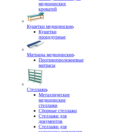
медицинских
кроватей
Кушетки медицинские
Кушетки
процедурные
Матрацы медицинские
Противопролежневые
матрасы
Стеллажи
Металлические
медицинские
стеллажи
Сборные стеллажи
Стеллажи для
документов
Стеллажи для
кухонного инвентаря