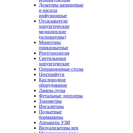
Дозаторы шприцевые
и насосы
инфузионные
Отсасыватели
хирургические
медицинские
(аспираторы)
Мониторы
прикроватные
Рентгенология
Светильники
хирургические
Операционные столы
Центрифуги
Кислородное
оборудование
Лампы-лупы
Фетальные допплеры
Тонометры
Ингаляторы
Подкатные
бормашины
Аппараты УЗИ
Визуализаторы вен