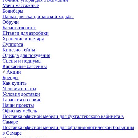
Мячи массажные
Бодибары
Палки для скандинавской ходьбы
Обручи
Баланс-тренинг
Штанги для аэробики
Хранение инветаря
Суппорта
Кинезио тейпы
Одежда для похудения
Сцены и подиумы
Каркасные бассейны
Акции
Бренды
Как купить
Условия оплаты
Условия доставки
Гарантия и сервис
Наши проекты
Офисная мебель
Поставка офисной мебели для бухгалтерского кабинета в
Самаре
Поставка офисной мебели для офтальмологической больницы
в Самаре