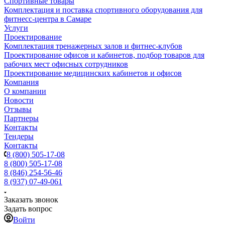
Спортивные товары
Комплектация и поставка спортивного оборудования для
фитнесс-центра в Самаре
Услуги
Проектирование
Комплектация тренажерных залов и фитнес-клубов
Проектирование офисов и кабинетов, подбор товаров для
рабочих мест офисных сотрудников
Проектирование медицинских кабинетов и офисов
Компания
О компании
Новости
Отзывы
Партнеры
Контакты
Тендеры
Контакты
8 (800) 505-17-08
8 (800) 505-17-08
8 (846) 254-56-46
8 (937) 07-49-061
Заказать звонок
Задать вопрос
Войти