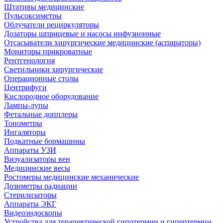
Штативы медицинские
Пульсоксиметры
Облучатели рециркуляторы
Дозаторы шприцевые и насосы инфузионные
Отсасыватели хирургические медицинские (аспираторы)
Мониторы прикроватные
Рентгенология
Светильники хирургические
Операционные столы
Центрифуги
Кислородное оборудование
Лампы-лупы
Фетальные допплеры
Тонометры
Ингаляторы
Подкатные бормашины
Аппараты УЗИ
Визуализаторы вен
Медицинские весы
Ростомеры медицинские механические
Дозиметры радиации
Стерилизаторы
Аппараты ЭКГ
Видеоэндоскопы
Устройства для терапевтической гипотермии и гипертермии