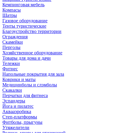
Кемпинговая мебель
Компасы
Шатры
Газовое оборудование
Тенты туристические
Благоустройство территории
Ограждения
Скамейки
Перголы
Хозяйственное оборудование
Товары для дома и дачи
Тележки
Фитнес
Напольные покрытия для зала
Коврики и маты
Медицинболы и слэмболы
Скакалки
Перчатки для фитнеса
Эспандеры
Йога и пилатес
Аквааэробика
Степ-платформы
Фитболы, прыгуны
Утяжелители
Ролики, упоры для отжиманий