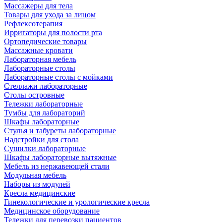
Массажеры для тела
Товары для ухода за лицом
Рефлексотерапия
Ирригаторы для полости рта
Ортопедические товары
Массажные кровати
Лабораторная мебель
Лабораторные столы
Лабораторные столы с мойками
Стеллажи лабораторные
Столы островные
Тележки лабораторные
Тумбы для лабораторий
Шкафы лабораторные
Стулья и табуреты лабораторные
Надстройки для стола
Сушилки лабораторные
Шкафы лабораторные вытяжные
Мебель из нержавеющей стали
Модульная мебель
Наборы из модулей
Кресла медицинские
Гинекологические и урологические кресла
Медицинское оборудование
Тележки для перевозки пациентов