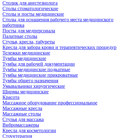
Столик для анестезиолога
Столы стоматологические
Столы и посты медицинские
Столы для оснащения рабочего места медицинского
работника
Посты для медперсонала
Палатные столы
Стулья, кресла, табуреты
Кресла для забора крови и терапевтических процедур
Тележки медицинские
Тумбы медицинские
Тумбы для рабочей документации
Тумбы медицинские подкатные
Тумбы медицинские прикроватные
Тумбы общего назначения
Умывальники хирургические
Ширмы медицинские
Красота
Массажное оборудование профессиональное
Массажные кресла
Массажные столы
Стулья для массажа
Вибромассажеры
Кресла для косметологии
Стоунтерапия