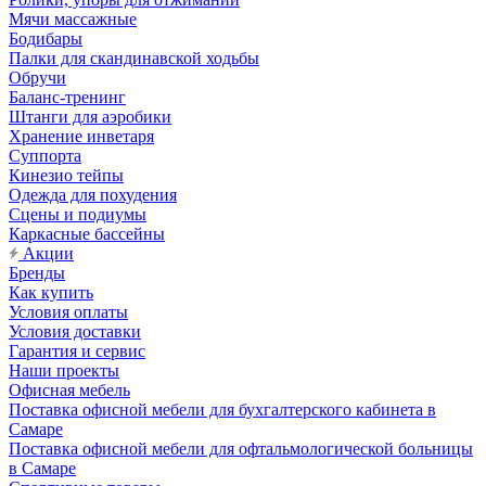
Мячи массажные
Бодибары
Палки для скандинавской ходьбы
Обручи
Баланс-тренинг
Штанги для аэробики
Хранение инветаря
Суппорта
Кинезио тейпы
Одежда для похудения
Сцены и подиумы
Каркасные бассейны
Акции
Бренды
Как купить
Условия оплаты
Условия доставки
Гарантия и сервис
Наши проекты
Офисная мебель
Поставка офисной мебели для бухгалтерского кабинета в
Самаре
Поставка офисной мебели для офтальмологической больницы
в Самаре