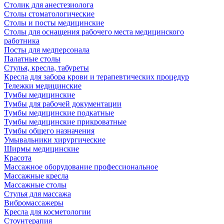
Столик для анестезиолога
Столы стоматологические
Столы и посты медицинские
Столы для оснащения рабочего места медицинского
работника
Посты для медперсонала
Палатные столы
Стулья, кресла, табуреты
Кресла для забора крови и терапевтических процедур
Тележки медицинские
Тумбы медицинские
Тумбы для рабочей документации
Тумбы медицинские подкатные
Тумбы медицинские прикроватные
Тумбы общего назначения
Умывальники хирургические
Ширмы медицинские
Красота
Массажное оборудование профессиональное
Массажные кресла
Массажные столы
Стулья для массажа
Вибромассажеры
Кресла для косметологии
Стоунтерапия