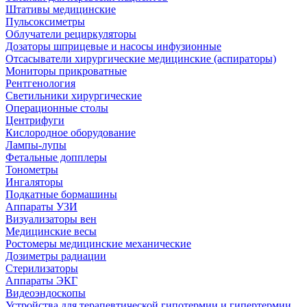
Штативы медицинские
Пульсоксиметры
Облучатели рециркуляторы
Дозаторы шприцевые и насосы инфузионные
Отсасыватели хирургические медицинские (аспираторы)
Мониторы прикроватные
Рентгенология
Светильники хирургические
Операционные столы
Центрифуги
Кислородное оборудование
Лампы-лупы
Фетальные допплеры
Тонометры
Ингаляторы
Подкатные бормашины
Аппараты УЗИ
Визуализаторы вен
Медицинские весы
Ростомеры медицинские механические
Дозиметры радиации
Стерилизаторы
Аппараты ЭКГ
Видеоэндоскопы
Устройства для терапевтической гипотермии и гипертермии