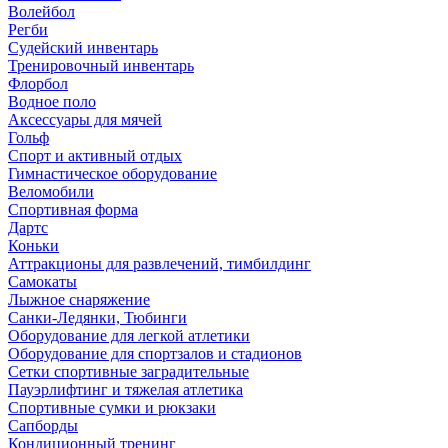
Волейбол
Регби
Судейский инвентарь
Тренировочный инвентарь
Флорбол
Водное поло
Аксессуары для мячей
Гольф
Спорт и активный отдых
Гимнастическое оборудование
Веломобили
Спортивная форма
Дартс
Коньки
Аттракционы для развлечений, тимбилдинг
Самокаты
Лыжное снаряжение
Санки-Ледянки, Тюбинги
Оборудование для легкой атлетики
Оборудование для спортзалов и стадионов
Сетки спортивные заградительные
Пауэрлифтинг и тяжелая атлетика
Спортивные сумки и рюкзаки
Сапборды
Кондиционный тренинг