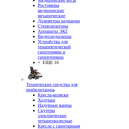
Медицинские весы
Ростомеры
медицинские
механические
Дозиметры радиации
Стерилизаторы
Аппараты ЭКГ
Видеоэндоскопы
Устройства для
терапевтической
гипотермии и
гипертермии
+ ЕЩЕ 16
Технические средства для
реабилитации
Кресла-коляски
Ходунки
Надувные ванны
Скутеры
электрические
четырехколесные
Кресла с санитарным