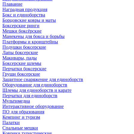
Плавание
Наградная продукция
Бокс и единоборства
Борцовские ковры и маты
Боксерские ринги
Мешки боксёрские
Манекены для бокса и борьбы
Платформы и кронштейны
Подушки боксерские
Лапы боксерские
Макивары, пады
Боксерские шлемы
Перчатки боксерские
Груши боксерские
Защитное снаряжение для единоборств
Оборудование для единоборств
Шлемы для единоборств и карате
Перчатки для единоборств
Мультимедиа
Интерактивное оборудование
ПО для образования
Кемпинг и туризм
Палатки
Спальные мешки
Коврики туристические