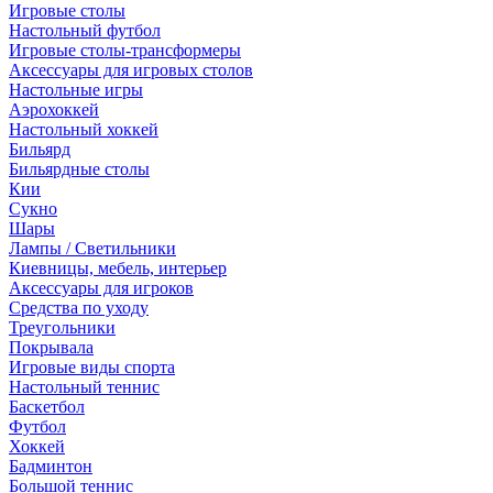
Игровые столы
Настольный футбол
Игровые столы-трансформеры
Аксессуары для игровых столов
Настольные игры
Аэрохоккей
Настольный хоккей
Бильярд
Бильярдные столы
Кии
Сукно
Шары
Лампы / Светильники
Киевницы, мебель, интерьер
Аксессуары для игроков
Средства по уходу
Треугольники
Покрывала
Игровые виды спорта
Настольный теннис
Баскетбол
Футбол
Хоккей
Бадминтон
Большой теннис