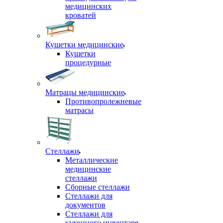
медицинских
кроватей
Кушетки медицинские
Кушетки
процедурные
Матрацы медицинские
Противопролежневые
матрасы
Стеллажи
Металлические
медицинские
стеллажи
Сборные стеллажи
Стеллажи для
документов
Стеллажи для
кухонного инвентаря