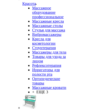
Красота
Массажное
оборудование
профессиональное
Массажные кресла
Массажные столы
Стулья для массажа
Вибромассажеры
Кресла для
косметологии
Стоунтерапия
Массажеры для тела
Товары для ухода за
лицом
Рефлексотерапия
Ирригаторы для
полости рта
Ортопедические
товары
Массажные кровати
+ ЕЩЕ 3