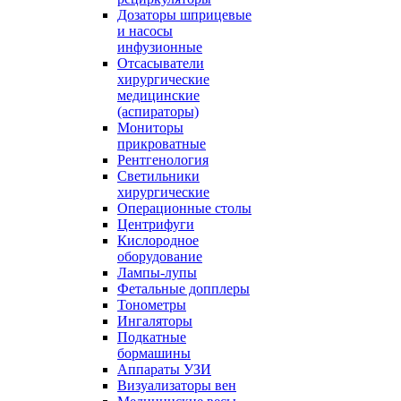
Дозаторы шприцевые
и насосы
инфузионные
Отсасыватели
хирургические
медицинские
(аспираторы)
Мониторы
прикроватные
Рентгенология
Светильники
хирургические
Операционные столы
Центрифуги
Кислородное
оборудование
Лампы-лупы
Фетальные допплеры
Тонометры
Ингаляторы
Подкатные
бормашины
Аппараты УЗИ
Визуализаторы вен