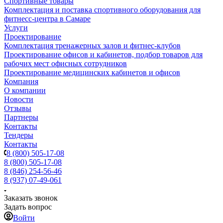
Спортивные товары
Комплектация и поставка спортивного оборудования для
фитнесс-центра в Самаре
Услуги
Проектирование
Комплектация тренажерных залов и фитнес-клубов
Проектирование офисов и кабинетов, подбор товаров для
рабочих мест офисных сотрудников
Проектирование медицинских кабинетов и офисов
Компания
О компании
Новости
Отзывы
Партнеры
Контакты
Тендеры
Контакты
8 (800) 505-17-08
8 (800) 505-17-08
8 (846) 254-56-46
8 (937) 07-49-061
Заказать звонок
Задать вопрос
Войти