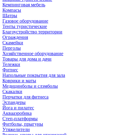
Кемпинговая мебель
Компасы
Шатры
Газовое оборудование
Тенты туристические
Благоустройство территории
Ограждения
Скамейки
Перголы
Хозяйственное оборудование
Товары для дома и дачи
Тележки
Фитнес
Напольные покрытия для зала
Коврики и маты
Медицинболы и слэмболы
Скакалки
Перчатки для фитнеса
Эспандеры
Йога и пилатес
Аквааэробика
Степ-платформы
Фитболы, прыгуны
Утяжелители
Ролики, упоры для отжиманий