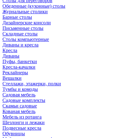
Столы для переговоров
Обеденные (кухонные) столы
Журнальные столики
Барные столы
Дизайнерские консоли
Письменные столы
Складные столы
Столы компьютерные
Диваны и кресла
Кресла
Диваны
Пуфы, банкетки
Кресла-качалки
Реклайнеры
Вешалки
Стеллажи, этажерки, полки
Тумбы и комоды
Садовая мебель
Садовые комплекты
Скамьи садовые
Кованая мебель
Мебель из ротанга
Шезлонги и лежаки
Подвесные кресла
Обувницы