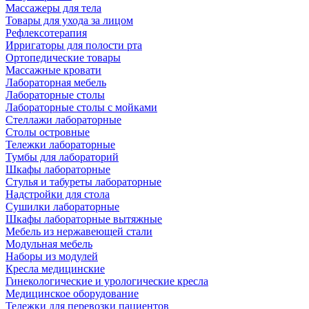
Массажеры для тела
Товары для ухода за лицом
Рефлексотерапия
Ирригаторы для полости рта
Ортопедические товары
Массажные кровати
Лабораторная мебель
Лабораторные столы
Лабораторные столы с мойками
Стеллажи лабораторные
Столы островные
Тележки лабораторные
Тумбы для лабораторий
Шкафы лабораторные
Стулья и табуреты лабораторные
Надстройки для стола
Сушилки лабораторные
Шкафы лабораторные вытяжные
Мебель из нержавеющей стали
Модульная мебель
Наборы из модулей
Кресла медицинские
Гинекологические и урологические кресла
Медицинское оборудование
Тележки для перевозки пациентов