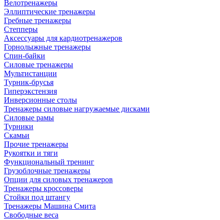
Велотренажеры
Эллиптические тренажеры
Гребные тренажеры
Степперы
Аксессуары для кардиотренажеров
Горнолыжные тренажеры
Спин-байки
Силовые тренажеры
Мультистанции
Турник-брусья
Гиперэкстензия
Инверсионные столы
Тренажеры силовые нагружаемые дисками
Силовые рамы
Турники
Скамьи
Прочие тренажеры
Рукоятки и тяги
Функциональный тренинг
Грузоблочные тренажеры
Опции для силовых тренажеров
Тренажеры кроссоверы
Стойки под штангу
Тренажеры Машина Смита
Свободные веса