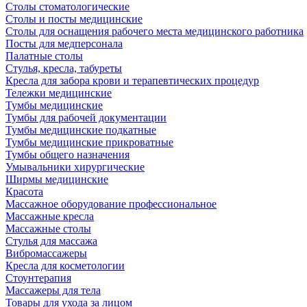
Столы стоматологические
Столы и посты медицинские
Столы для оснащения рабочего места медицинского работника
Посты для медперсонала
Палатные столы
Стулья, кресла, табуреты
Кресла для забора крови и терапевтических процедур
Тележки медицинские
Тумбы медицинские
Тумбы для рабочей документации
Тумбы медицинские подкатные
Тумбы медицинские прикроватные
Тумбы общего назначения
Умывальники хирургические
Ширмы медицинские
Красота
Массажное оборудование профессиональное
Массажные кресла
Массажные столы
Стулья для массажа
Вибромассажеры
Кресла для косметологии
Стоунтерапия
Массажеры для тела
Товары для ухода за лицом