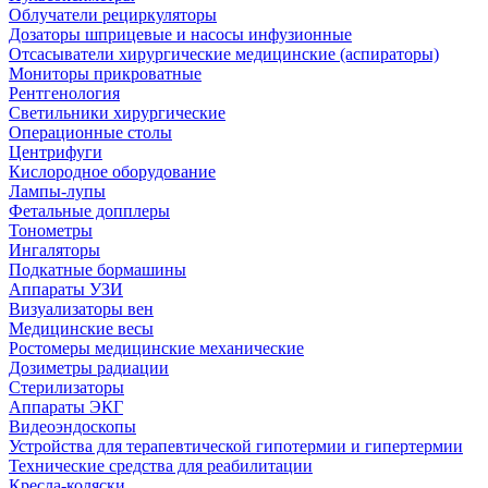
Облучатели рециркуляторы
Дозаторы шприцевые и насосы инфузионные
Отсасыватели хирургические медицинские (аспираторы)
Мониторы прикроватные
Рентгенология
Светильники хирургические
Операционные столы
Центрифуги
Кислородное оборудование
Лампы-лупы
Фетальные допплеры
Тонометры
Ингаляторы
Подкатные бормашины
Аппараты УЗИ
Визуализаторы вен
Медицинские весы
Ростомеры медицинские механические
Дозиметры радиации
Стерилизаторы
Аппараты ЭКГ
Видеоэндоскопы
Устройства для терапевтической гипотермии и гипертермии
Технические средства для реабилитации
Кресла-коляски