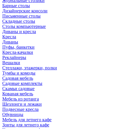
Журнальные столики
Барные столы
Дизайнерские консоли
Письменные столы
Складные столы
Столы компьютерные
Диваны и кресла
Кресла
Диваны
Пуфы, банкетки
Кресла-качалки
Реклайнеры
Вешалки
Стеллажи, этажерки, полки
Тумбы и комоды
Садовая мебель
Садовые комплекты
Скамьи садовые
Кованая мебель
Мебель из ротанга
Шезлонги и лежаки
Подвесные кресла
Обувницы
Мебель для летнего кафе
Зонты для летнего кафе