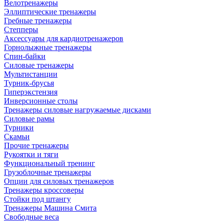
Велотренажеры
Эллиптические тренажеры
Гребные тренажеры
Степперы
Аксессуары для кардиотренажеров
Горнолыжные тренажеры
Спин-байки
Силовые тренажеры
Мультистанции
Турник-брусья
Гиперэкстензия
Инверсионные столы
Тренажеры силовые нагружаемые дисками
Силовые рамы
Турники
Скамьи
Прочие тренажеры
Рукоятки и тяги
Функциональный тренинг
Грузоблочные тренажеры
Опции для силовых тренажеров
Тренажеры кроссоверы
Стойки под штангу
Тренажеры Машина Смита
Свободные веса