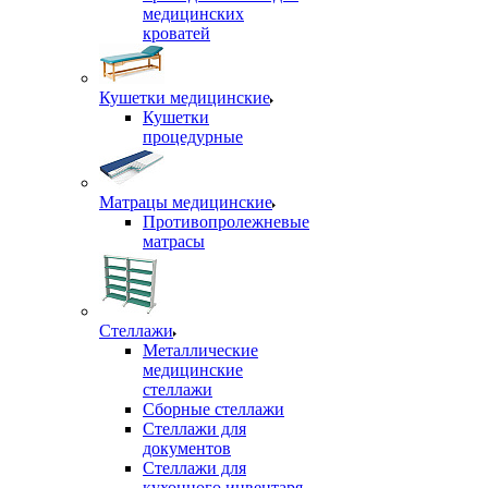
медицинских
кроватей
Кушетки медицинские
Кушетки
процедурные
Матрацы медицинские
Противопролежневые
матрасы
Стеллажи
Металлические
медицинские
стеллажи
Сборные стеллажи
Стеллажи для
документов
Стеллажи для
кухонного инвентаря