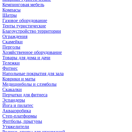
Кемпинговая мебель
Компасы
Шатры
Газовое оборудование
Тенты туристические
Благоустройство территории
Ограждения
Скамейки
Перголы
Хозяйственное оборудование
Товары для дома и дачи
Тележки
Фитнес
Напольные покрытия для зала
Коврики и маты
Медицинболы и слэмболы
Скакалки
Перчатки для фитнеса
Эспандеры
Йога и пилатес
Аквааэробика
Степ-платформы
Фитболы, прыгуны
Утяжелители
Ролики, упоры для отжиманий