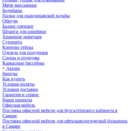
Мячи массажные
Бодибары
Палки для скандинавской ходьбы
Обручи
Баланс-тренинг
Штанги для аэробики
Хранение инветаря
Суппорта
Кинезио тейпы
Одежда для похудения
Сцены и подиумы
Каркасные бассейны
Акции
Бренды
Как купить
Условия оплаты
Условия доставки
Гарантия и сервис
Наши проекты
Офисная мебель
Поставка офисной мебели для бухгалтерского кабинета в
Самаре
Поставка офисной мебели для офтальмологической больницы
в Самаре