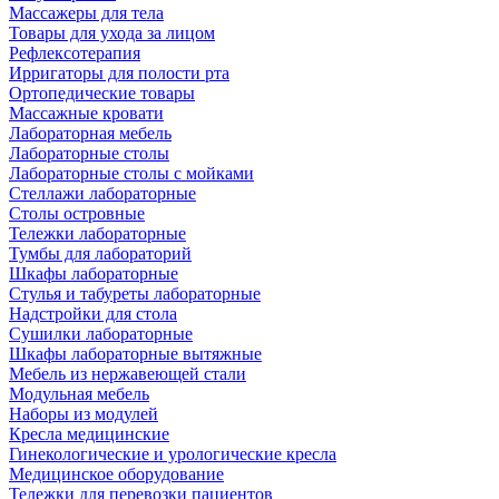
Массажеры для тела
Товары для ухода за лицом
Рефлексотерапия
Ирригаторы для полости рта
Ортопедические товары
Массажные кровати
Лабораторная мебель
Лабораторные столы
Лабораторные столы с мойками
Стеллажи лабораторные
Столы островные
Тележки лабораторные
Тумбы для лабораторий
Шкафы лабораторные
Стулья и табуреты лабораторные
Надстройки для стола
Сушилки лабораторные
Шкафы лабораторные вытяжные
Мебель из нержавеющей стали
Модульная мебель
Наборы из модулей
Кресла медицинские
Гинекологические и урологические кресла
Медицинское оборудование
Тележки для перевозки пациентов