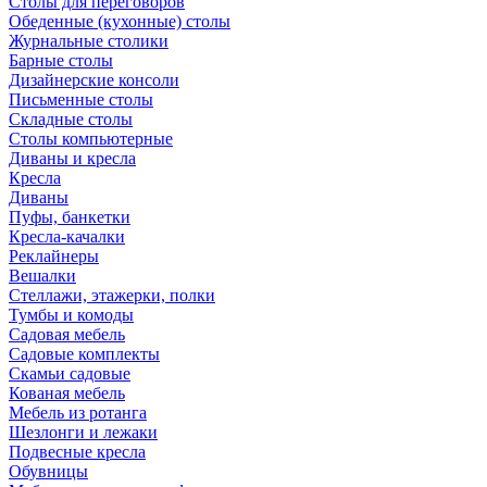
Столы для переговоров
Обеденные (кухонные) столы
Журнальные столики
Барные столы
Дизайнерские консоли
Письменные столы
Складные столы
Столы компьютерные
Диваны и кресла
Кресла
Диваны
Пуфы, банкетки
Кресла-качалки
Реклайнеры
Вешалки
Стеллажи, этажерки, полки
Тумбы и комоды
Садовая мебель
Садовые комплекты
Скамьи садовые
Кованая мебель
Мебель из ротанга
Шезлонги и лежаки
Подвесные кресла
Обувницы