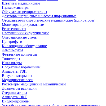
Штативы медицинские
Пульсоксиметры
Облучатели рециркуляторы
Дозаторы шприцевые и насосы инфузионные
Отсасыватели хирургические медицинские (аспираторы)
Мониторы прикроватные
Рентгенология
Светильники хирургические
Операционные столы
Центрифуги
Кислородное оборудование
Лампы-лупы
Фетальные допплеры
Тонометры
Ингаляторы
Подкатные бормашины
Аппараты УЗИ
Визуализаторы вен
Медицинские весы
Ростомеры медицинские механические
Дозиметры радиации
Стерилизаторы
Аппараты ЭКГ
Видеоэндоскопы
Устройства для терапевтической гипотермии и гипертермии