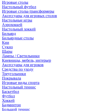
Игровые столы
Настольный футбол
Игровые столы-трансформеры
Аксессуары для игровых столов
Настольные игры
Аэрохоккей
Настольный хоккей
Бильярд
Бильярдные столы
Кии
Сукно
Шары
Лампы / Светильники
Киевницы, мебель, интерьер
Аксессуары для игроков
Средства по уходу
Треугольники
Покрывала
Игровые виды спорта
Настольный теннис
Баскетбол
Футбол
Хоккей
Бадминтон
Большой теннис