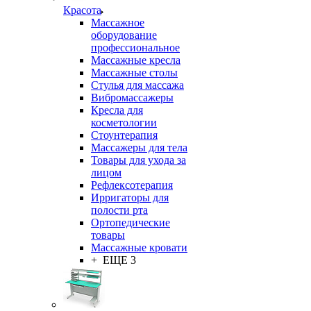
Красота
Массажное
оборудование
профессиональное
Массажные кресла
Массажные столы
Стулья для массажа
Вибромассажеры
Кресла для
косметологии
Стоунтерапия
Массажеры для тела
Товары для ухода за
лицом
Рефлексотерапия
Ирригаторы для
полости рта
Ортопедические
товары
Массажные кровати
+ ЕЩЕ 3