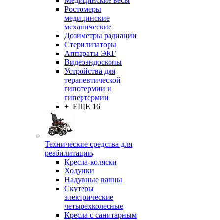
Медицинские весы
Ростомеры
медицинские
механические
Дозиметры радиации
Стерилизаторы
Аппараты ЭКГ
Видеоэндоскопы
Устройства для
терапевтической
гипотермии и
гипертермии
+ ЕЩЕ 16
Технические средства для
реабилитации
Кресла-коляски
Ходунки
Надувные ванны
Скутеры
электрические
четырехколесные
Кресла с санитарным