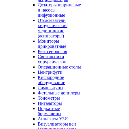
Дозаторы шприцевые
и насосы
инфузионные
Отсасыватели
хирургические
медицинские
(аспираторы)
Мониторы
прикроватные
Рентгенология
Светильники
хирургические
Операционные столы
Центрифуги
Кислородное
оборудование
Лампы-лупы
Фетальные допплеры
Тонометры
Ингаляторы
Подкатные
бормашины
Аппараты УЗИ
Визуализаторы вен