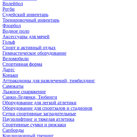
Волейбол
Регби
Судейский инвентарь
Тренировочный инвентарь
Флорбол
Водное поло
Аксессуары для мячей
Гольф
Спорт и активный отдых
Гимнастическое оборудование
Веломобили
Спортивная форма
Дартс
Коньки
Аттракционы для развлечений, тимбилдинг
Самокаты
Лыжное снаряжение
Санки-Ледянки, Тюбинги
Оборудование для легкой атлетики
Оборудование для спортзалов и стадионов
Сетки спортивные заградительные
Пауэрлифтинг и тяжелая атлетика
Спортивные сумки и рюкзаки
Сапборды
Кондиционный тренинг