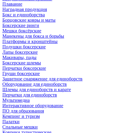
Плавание
Наградная продукция
Бокс и единоборства
Борцовские ковры и маты
Боксерские ринги
Мешки боксёрские
Манекены для бокса и борьбы
Платформы и кронштейны
Подушки боксерские
Лапы боксерские
Макивары, пады
Боксерские шлемы
Перчатки боксерские
Груши боксерские
Защитное снаряжение для единоборств
Оборудование для единоборств
Шлемы для единоборств и карате
Перчатки для единоборств
Мультимедиа
Интерактивное оборудование
ПО для образования
Кемпинг и туризм
Палатки
Спальные мешки
Коврики туристические