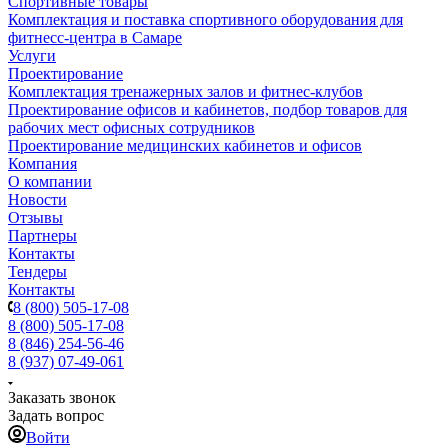
Спортивные товары
Комплектация и поставка спортивного оборудования для
фитнесс-центра в Самаре
Услуги
Проектирование
Комплектация тренажерных залов и фитнес-клубов
Проектирование офисов и кабинетов, подбор товаров для
рабочих мест офисных сотрудников
Проектирование медицинских кабинетов и офисов
Компания
О компании
Новости
Отзывы
Партнеры
Контакты
Тендеры
Контакты
8 (800) 505-17-08
8 (800) 505-17-08
8 (846) 254-56-46
8 (937) 07-49-061
Заказать звонок
Задать вопрос
Войти