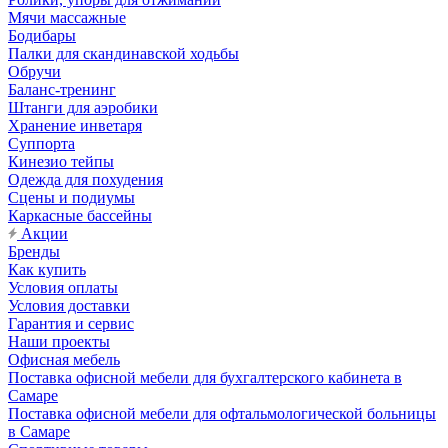
Мячи массажные
Бодибары
Палки для скандинавской ходьбы
Обручи
Баланс-тренинг
Штанги для аэробики
Хранение инветаря
Суппорта
Кинезио тейпы
Одежда для похудения
Сцены и подиумы
Каркасные бассейны
Акции
Бренды
Как купить
Условия оплаты
Условия доставки
Гарантия и сервис
Наши проекты
Офисная мебель
Поставка офисной мебели для бухгалтерского кабинета в
Самаре
Поставка офисной мебели для офтальмологической больницы
в Самаре