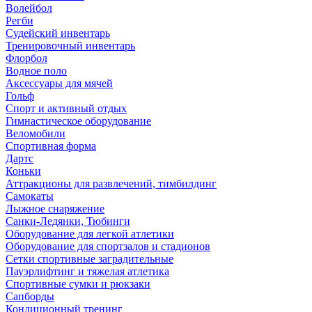
Волейбол
Регби
Судейский инвентарь
Тренировочный инвентарь
Флорбол
Водное поло
Аксессуары для мячей
Гольф
Спорт и активный отдых
Гимнастическое оборудование
Веломобили
Спортивная форма
Дартс
Коньки
Аттракционы для развлечений, тимбилдинг
Самокаты
Лыжное снаряжение
Санки-Ледянки, Тюбинги
Оборудование для легкой атлетики
Оборудование для спортзалов и стадионов
Сетки спортивные заградительные
Пауэрлифтинг и тяжелая атлетика
Спортивные сумки и рюкзаки
Сапборды
Кондиционный тренинг