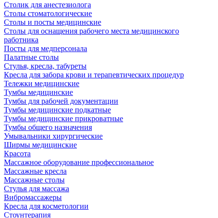
Столик для анестезиолога
Столы стоматологические
Столы и посты медицинские
Столы для оснащения рабочего места медицинского
работника
Посты для медперсонала
Палатные столы
Стулья, кресла, табуреты
Кресла для забора крови и терапевтических процедур
Тележки медицинские
Тумбы медицинские
Тумбы для рабочей документации
Тумбы медицинские подкатные
Тумбы медицинские прикроватные
Тумбы общего назначения
Умывальники хирургические
Ширмы медицинские
Красота
Массажное оборудование профессиональное
Массажные кресла
Массажные столы
Стулья для массажа
Вибромассажеры
Кресла для косметологии
Стоунтерапия