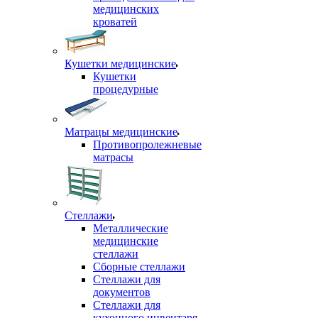
медицинских
кроватей
Кушетки медицинские
Кушетки
процедурные
Матрацы медицинские
Противопролежневые
матрасы
Стеллажи
Металлические
медицинские
стеллажи
Сборные стеллажи
Стеллажи для
документов
Стеллажи для
кухонного инвентаря