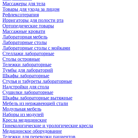
Массажеры для тела
Товары для ухода за лицом
Рефлексотерапия
Ирригаторы для полости рта
Ортопедические товары
Массажные кровати
Лабораторная мебель
Лабораторные столы
Лабораторные столы с мойками
Стеллажи лабораторные
Столы островные
Тележки лабораторные
Тумбы для лабораторий
Шкафы лабораторные
Стулья и табуреты лабораторные
Надстройки для стола
Сушилки лабораторные
Шкафы лабораторные вытяжные
Мебель из нержавеющей стали
Модульная мебель
Наборы из модулей
Кресла медицинские
Гинекологические и урологические кресла
Медицинское оборудование
Тележки для перевозки пациентов