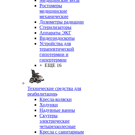
Медицинские весы
Ростомеры
медицинские
механические
Дозиметры радиации
Стерилизаторы
Аппараты ЭКГ
Видеоэндоскопы
Устройства для
терапевтической
гипотермии и
гипертермии
+ ЕЩЕ 16
Технические средства для
реабилитации
Кресла-коляски
Ходунки
Надувные ванны
Скутеры
электрические
четырехколесные
Кресла с санитарным