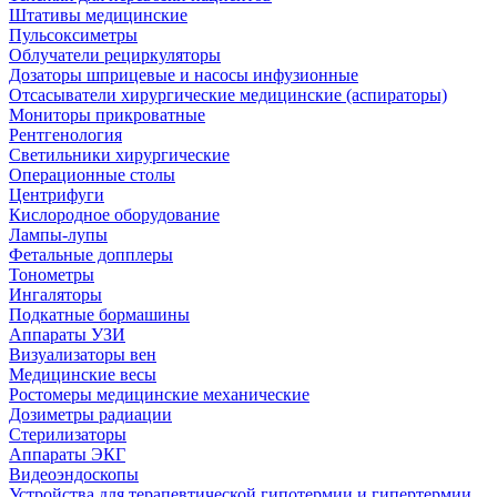
Штативы медицинские
Пульсоксиметры
Облучатели рециркуляторы
Дозаторы шприцевые и насосы инфузионные
Отсасыватели хирургические медицинские (аспираторы)
Мониторы прикроватные
Рентгенология
Светильники хирургические
Операционные столы
Центрифуги
Кислородное оборудование
Лампы-лупы
Фетальные допплеры
Тонометры
Ингаляторы
Подкатные бормашины
Аппараты УЗИ
Визуализаторы вен
Медицинские весы
Ростомеры медицинские механические
Дозиметры радиации
Стерилизаторы
Аппараты ЭКГ
Видеоэндоскопы
Устройства для терапевтической гипотермии и гипертермии