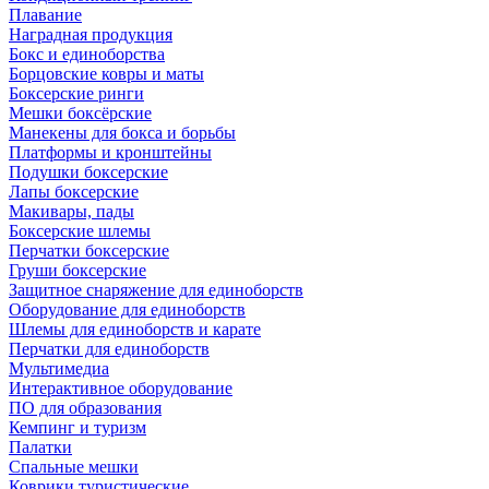
Плавание
Наградная продукция
Бокс и единоборства
Борцовские ковры и маты
Боксерские ринги
Мешки боксёрские
Манекены для бокса и борьбы
Платформы и кронштейны
Подушки боксерские
Лапы боксерские
Макивары, пады
Боксерские шлемы
Перчатки боксерские
Груши боксерские
Защитное снаряжение для единоборств
Оборудование для единоборств
Шлемы для единоборств и карате
Перчатки для единоборств
Мультимедиа
Интерактивное оборудование
ПО для образования
Кемпинг и туризм
Палатки
Спальные мешки
Коврики туристические