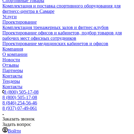
Спортивные товары
Комплектация и поставка спортивного оборудования для
фитнесс-центра в Самаре
Услуги
Проектирование
Комплектация тренажерных залов и фитнес-клубов
Проектирование офисов и кабинетов, подбор товаров для
рабочих мест офисных сотрудников
Проектирование медицинских кабинетов и офисов
Компания
О компании
Новости
Отзывы
Партнеры
Контакты
Тендеры
Контакты
8 (800) 505-17-08
8 (800) 505-17-08
8 (846) 254-56-46
8 (937) 07-49-061
Заказать звонок
Задать вопрос
Войти