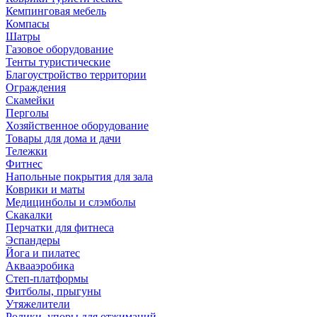
Кемпинговая мебель
Компасы
Шатры
Газовое оборудование
Тенты туристические
Благоустройство территории
Ограждения
Скамейки
Перголы
Хозяйственное оборудование
Товары для дома и дачи
Тележки
Фитнес
Напольные покрытия для зала
Коврики и маты
Медицинболы и слэмболы
Скакалки
Перчатки для фитнеса
Эспандеры
Йога и пилатес
Аквааэробика
Степ-платформы
Фитболы, прыгуны
Утяжелители
Ролики, упоры для отжиманий