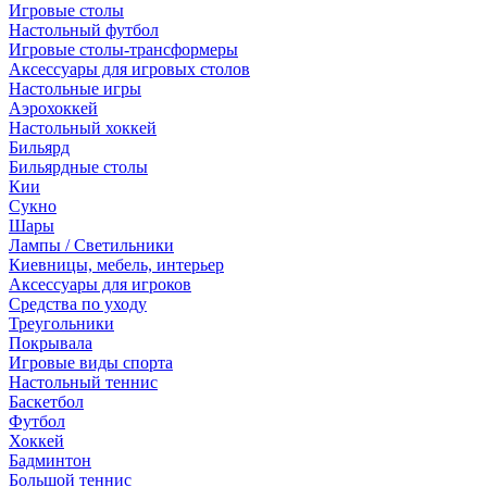
Игровые столы
Настольный футбол
Игровые столы-трансформеры
Аксессуары для игровых столов
Настольные игры
Аэрохоккей
Настольный хоккей
Бильярд
Бильярдные столы
Кии
Сукно
Шары
Лампы / Светильники
Киевницы, мебель, интерьер
Аксессуары для игроков
Средства по уходу
Треугольники
Покрывала
Игровые виды спорта
Настольный теннис
Баскетбол
Футбол
Хоккей
Бадминтон
Большой теннис