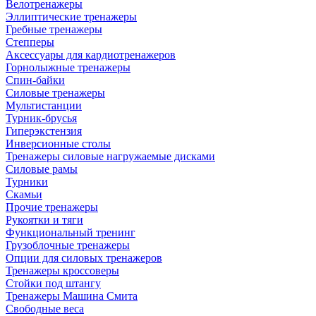
Велотренажеры
Эллиптические тренажеры
Гребные тренажеры
Степперы
Аксессуары для кардиотренажеров
Горнолыжные тренажеры
Спин-байки
Силовые тренажеры
Мультистанции
Турник-брусья
Гиперэкстензия
Инверсионные столы
Тренажеры силовые нагружаемые дисками
Силовые рамы
Турники
Скамьи
Прочие тренажеры
Рукоятки и тяги
Функциональный тренинг
Грузоблочные тренажеры
Опции для силовых тренажеров
Тренажеры кроссоверы
Стойки под штангу
Тренажеры Машина Смита
Свободные веса