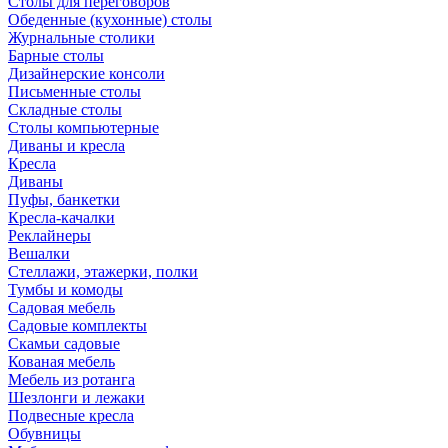
Столы для переговоров
Обеденные (кухонные) столы
Журнальные столики
Барные столы
Дизайнерские консоли
Письменные столы
Складные столы
Столы компьютерные
Диваны и кресла
Кресла
Диваны
Пуфы, банкетки
Кресла-качалки
Реклайнеры
Вешалки
Стеллажи, этажерки, полки
Тумбы и комоды
Садовая мебель
Садовые комплекты
Скамьи садовые
Кованая мебель
Мебель из ротанга
Шезлонги и лежаки
Подвесные кресла
Обувницы