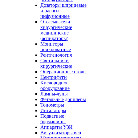
Дозаторы шприцевые
и насосы
инфузионные
Отсасыватели
хирургические
медицинские
(аспираторы)
Мониторы
прикроватные
Рентгенология
Светильники
хирургические
Операционные столы
Центрифуги
Кислородное
оборудование
Лампы-лупы
Фетальные допплеры
Тонометры
Ингаляторы
Подкатные
бормашины
Аппараты УЗИ
Визуализаторы вен