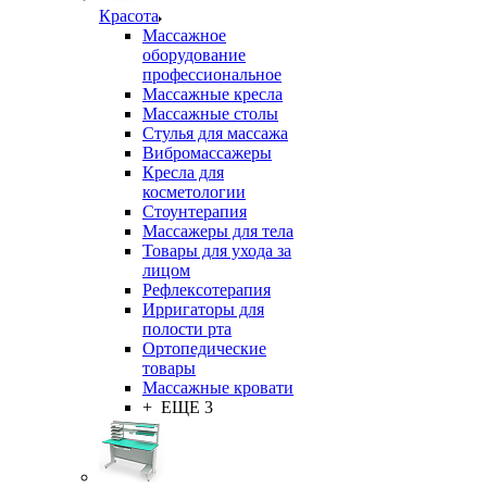
Красота
Массажное
оборудование
профессиональное
Массажные кресла
Массажные столы
Стулья для массажа
Вибромассажеры
Кресла для
косметологии
Стоунтерапия
Массажеры для тела
Товары для ухода за
лицом
Рефлексотерапия
Ирригаторы для
полости рта
Ортопедические
товары
Массажные кровати
+ ЕЩЕ 3