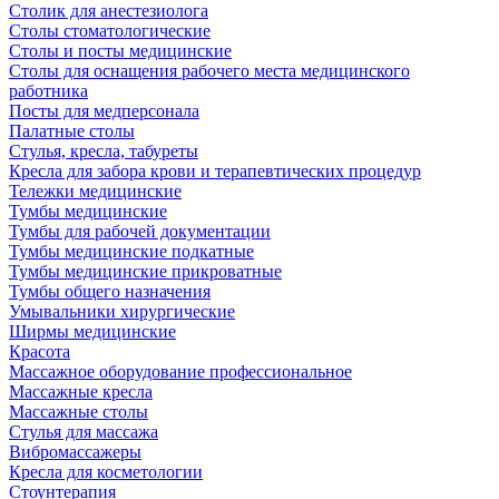
Столик для анестезиолога
Столы стоматологические
Столы и посты медицинские
Столы для оснащения рабочего места медицинского
работника
Посты для медперсонала
Палатные столы
Стулья, кресла, табуреты
Кресла для забора крови и терапевтических процедур
Тележки медицинские
Тумбы медицинские
Тумбы для рабочей документации
Тумбы медицинские подкатные
Тумбы медицинские прикроватные
Тумбы общего назначения
Умывальники хирургические
Ширмы медицинские
Красота
Массажное оборудование профессиональное
Массажные кресла
Массажные столы
Стулья для массажа
Вибромассажеры
Кресла для косметологии
Стоунтерапия