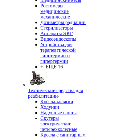
Медицинские весы
Ростомеры
медицинские
механические
Дозиметры радиации
Стерилизаторы
Аппараты ЭКГ
Видеоэндоскопы
Устройства для
терапевтической
гипотермии и
гипертермии
+ ЕЩЕ 16
Технические средства для
реабилитации
Кресла-коляски
Ходунки
Надувные ванны
Скутеры
электрические
четырехколесные
Кресла с санитарным