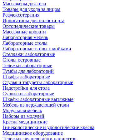
Массажеры для тела
Товары для ухода за лицом
Рефлексотерапия
Ирригаторы для полости рта
Ортопедические товары
Массажные кровати
Лабораторная мебель
Лабораторные столы
Лабораторные столы с мойками
Стеллажи лабораторные
Столы островные
Тележки лабораторные
Тумбы для лабораторий
Шкафы лабораторные
Стулья и табуреты лабораторные
Надстройки для стола
Сушилки лабораторные
Шкафы лабораторные вытяжные
Мебель из нержавеющей стали
Модульная мебель
Наборы из модулей
Кресла медицинские
Гинекологические и урологические кресла
Медицинское оборудование
Тележки для перевозки пациентов