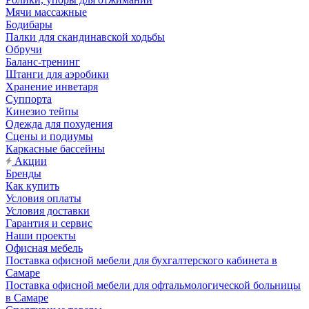
Мячи массажные
Бодибары
Палки для скандинавской ходьбы
Обручи
Баланс-тренинг
Штанги для аэробики
Хранение инветаря
Суппорта
Кинезио тейпы
Одежда для похудения
Сцены и подиумы
Каркасные бассейны
Акции
Бренды
Как купить
Условия оплаты
Условия доставки
Гарантия и сервис
Наши проекты
Офисная мебель
Поставка офисной мебели для бухгалтерского кабинета в
Самаре
Поставка офисной мебели для офтальмологической больницы
в Самаре