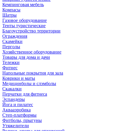
Кемпинговая мебель
Компасы
Шатры
Газовое оборудование
Тенты туристические
Благоустройство территории
Ограждения
Скамейки
Перголы
Хозяйственное оборудование
Товары для дома и дачи
Тележки
Фитнес
Напольные покрытия для зала
Коврики и маты
Медицинболы и слэмболы
Скакалки
Перчатки для фитнеса
Эспандеры
Йога и пилатес
Аквааэробика
Степ-платформы
Фитболы, прыгуны
Утяжелители
Ролики, упоры для отжиманий