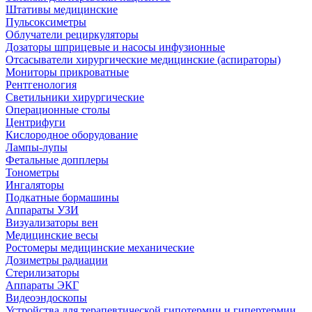
Штативы медицинские
Пульсоксиметры
Облучатели рециркуляторы
Дозаторы шприцевые и насосы инфузионные
Отсасыватели хирургические медицинские (аспираторы)
Мониторы прикроватные
Рентгенология
Светильники хирургические
Операционные столы
Центрифуги
Кислородное оборудование
Лампы-лупы
Фетальные допплеры
Тонометры
Ингаляторы
Подкатные бормашины
Аппараты УЗИ
Визуализаторы вен
Медицинские весы
Ростомеры медицинские механические
Дозиметры радиации
Стерилизаторы
Аппараты ЭКГ
Видеоэндоскопы
Устройства для терапевтической гипотермии и гипертермии