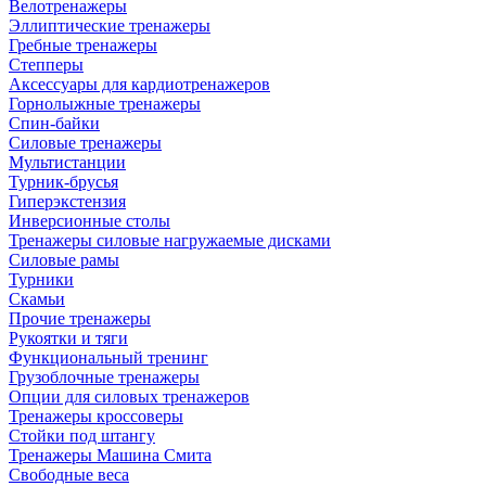
Велотренажеры
Эллиптические тренажеры
Гребные тренажеры
Степперы
Аксессуары для кардиотренажеров
Горнолыжные тренажеры
Спин-байки
Силовые тренажеры
Мультистанции
Турник-брусья
Гиперэкстензия
Инверсионные столы
Тренажеры силовые нагружаемые дисками
Силовые рамы
Турники
Скамьи
Прочие тренажеры
Рукоятки и тяги
Функциональный тренинг
Грузоблочные тренажеры
Опции для силовых тренажеров
Тренажеры кроссоверы
Стойки под штангу
Тренажеры Машина Смита
Свободные веса