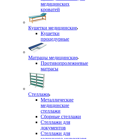
медицинских
кроватей
Кушетки медицинские
Кушетки
процедурные
Матрацы медицинские
Противопролежневые
матрасы
Стеллажи
Металлические
медицинские
стеллажи
Сборные стеллажи
Стеллажи для
документов
Стеллажи для
кухонного инвентаря