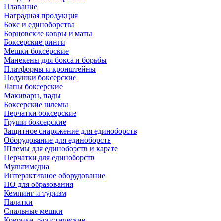
Плавание
Наградная продукция
Бокс и единоборства
Борцовские ковры и маты
Боксерские ринги
Мешки боксёрские
Манекены для бокса и борьбы
Платформы и кронштейны
Подушки боксерские
Лапы боксерские
Макивары, пады
Боксерские шлемы
Перчатки боксерские
Груши боксерские
Защитное снаряжение для единоборств
Оборудование для единоборств
Шлемы для единоборств и карате
Перчатки для единоборств
Мультимедиа
Интерактивное оборудование
ПО для образования
Кемпинг и туризм
Палатки
Спальные мешки
Коврики туристические