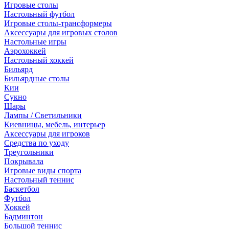
Игровые столы
Настольный футбол
Игровые столы-трансформеры
Аксессуары для игровых столов
Настольные игры
Аэрохоккей
Настольный хоккей
Бильярд
Бильярдные столы
Кии
Сукно
Шары
Лампы / Светильники
Киевницы, мебель, интерьер
Аксессуары для игроков
Средства по уходу
Треугольники
Покрывала
Игровые виды спорта
Настольный теннис
Баскетбол
Футбол
Хоккей
Бадминтон
Большой теннис