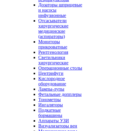
Дозаторы шприцевые
и насосы
инфузионные
Отсасыватели
хирургические
медицинские
(аспираторы)
Мониторы
прикроватные
Рентгенология
Светильники
хирургические
Операционные столы
Центрифуги
Кислородное
оборудование
Лампы-лупы
Фетальные допплеры
Тонометры
Ингаляторы
Подкатные
бормашины
Аппараты УЗИ
Визуализаторы вен