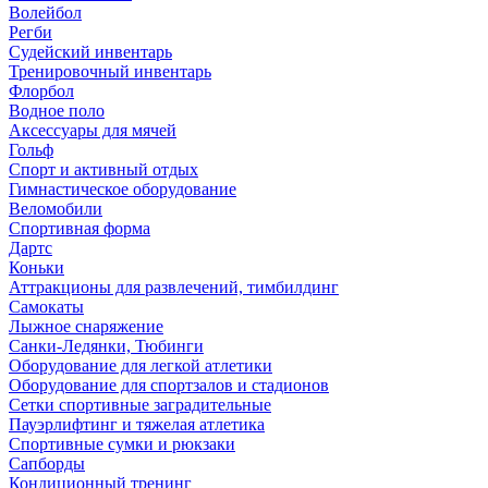
Волейбол
Регби
Судейский инвентарь
Тренировочный инвентарь
Флорбол
Водное поло
Аксессуары для мячей
Гольф
Спорт и активный отдых
Гимнастическое оборудование
Веломобили
Спортивная форма
Дартс
Коньки
Аттракционы для развлечений, тимбилдинг
Самокаты
Лыжное снаряжение
Санки-Ледянки, Тюбинги
Оборудование для легкой атлетики
Оборудование для спортзалов и стадионов
Сетки спортивные заградительные
Пауэрлифтинг и тяжелая атлетика
Спортивные сумки и рюкзаки
Сапборды
Кондиционный тренинг