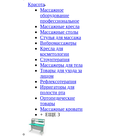
Красота
Массажное
оборудование
профессиональное
Массажные кресла
Массажные столы
Стулья для массажа
Вибромассажеры
Кресла для
косметологии
Стоунтерапия
Массажеры для тела
Товары для ухода за
лицом
Рефлексотерапия
Ирригаторы для
полости рта
Ортопедические
товары
Массажные кровати
+ ЕЩЕ 3