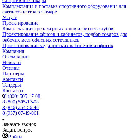
Спортивные товары
Комплектация и поставка спортивного оборудования для
фитнесс-центра в Самаре
Услуги
Проектирование
Комплектация тренажерных залов и фитнес-клубов
Проектирование офисов и кабинетов, подбор товаров для
рабочих мест офисных сотрудников
Проектирование медицинских кабинетов и офисов
Компания
О компании
Новости
Отзывы
Партнеры
Контакты
Тендеры
Контакты
8 (800) 505-17-08
8 (800) 505-17-08
8 (846) 254-56-46
8 (937) 07-49-061
Заказать звонок
Задать вопрос
Войти