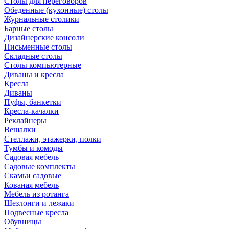
Столы для переговоров
Обеденные (кухонные) столы
Журнальные столики
Барные столы
Дизайнерские консоли
Письменные столы
Складные столы
Столы компьютерные
Диваны и кресла
Кресла
Диваны
Пуфы, банкетки
Кресла-качалки
Реклайнеры
Вешалки
Стеллажи, этажерки, полки
Тумбы и комоды
Садовая мебель
Садовые комплекты
Скамьи садовые
Кованая мебель
Мебель из ротанга
Шезлонги и лежаки
Подвесные кресла
Обувницы