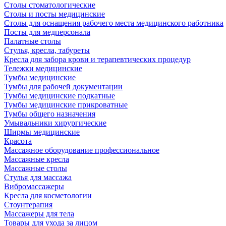
Столы стоматологические
Столы и посты медицинские
Столы для оснащения рабочего места медицинского работника
Посты для медперсонала
Палатные столы
Стулья, кресла, табуреты
Кресла для забора крови и терапевтических процедур
Тележки медицинские
Тумбы медицинские
Тумбы для рабочей документации
Тумбы медицинские подкатные
Тумбы медицинские прикроватные
Тумбы общего назначения
Умывальники хирургические
Ширмы медицинские
Красота
Массажное оборудование профессиональное
Массажные кресла
Массажные столы
Стулья для массажа
Вибромассажеры
Кресла для косметологии
Стоунтерапия
Массажеры для тела
Товары для ухода за лицом