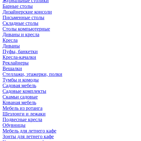
Журнальные столики
Барные столы
Дизайнерские консоли
Письменные столы
Складные столы
Столы компьютерные
Диваны и кресла
Кресла
Диваны
Пуфы, банкетки
Кресла-качалки
Реклайнеры
Вешалки
Стеллажи, этажерки, полки
Тумбы и комоды
Садовая мебель
Садовые комплекты
Скамьи садовые
Кованая мебель
Мебель из ротанга
Шезлонги и лежаки
Подвесные кресла
Обувницы
Мебель для летнего кафе
Зонты для летнего кафе