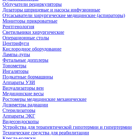
Облучатели рециркуляторы
Дозаторы шприцевые и насосы инфузионные
Отсасыватели хирургические медицинские (аспираторы)
Мониторы прикроватные
Рентгенология
Светильники хирургические
Операционные столы
Центрифуги
Кислородное оборудование
Лампы-лупы
Фетальные допплеры
Тонометры
Ингаляторы
Подкатные бормашины
Аппараты УЗИ
Визуализаторы вен
Медицинские весы
Ростомеры медицинские механические
Дозиметры радиации
Стерилизаторы
Аппараты ЭКГ
Видеоэндоскопы
Устройства для терапевтической гипотермии и гипертермии
Технические средства для реабилитации
Кресла-коляски