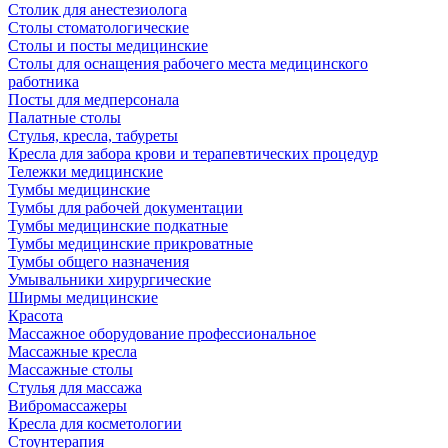
Столик для анестезиолога
Столы стоматологические
Столы и посты медицинские
Столы для оснащения рабочего места медицинского
работника
Посты для медперсонала
Палатные столы
Стулья, кресла, табуреты
Кресла для забора крови и терапевтических процедур
Тележки медицинские
Тумбы медицинские
Тумбы для рабочей документации
Тумбы медицинские подкатные
Тумбы медицинские прикроватные
Тумбы общего назначения
Умывальники хирургические
Ширмы медицинские
Красота
Массажное оборудование профессиональное
Массажные кресла
Массажные столы
Стулья для массажа
Вибромассажеры
Кресла для косметологии
Стоунтерапия