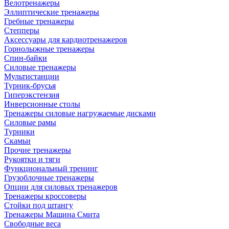
Велотренажеры
Эллиптические тренажеры
Гребные тренажеры
Степперы
Аксессуары для кардиотренажеров
Горнолыжные тренажеры
Спин-байки
Силовые тренажеры
Мультистанции
Турник-брусья
Гиперэкстензия
Инверсионные столы
Тренажеры силовые нагружаемые дисками
Силовые рамы
Турники
Скамьи
Прочие тренажеры
Рукоятки и тяги
Функциональный тренинг
Грузоблочные тренажеры
Опции для силовых тренажеров
Тренажеры кроссоверы
Стойки под штангу
Тренажеры Машина Смита
Свободные веса