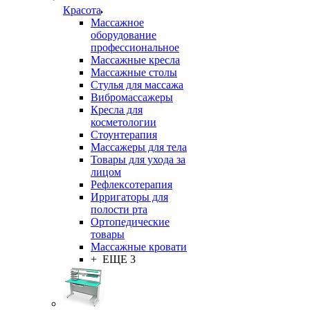
Красота
Массажное
оборудование
профессиональное
Массажные кресла
Массажные столы
Стулья для массажа
Вибромассажеры
Кресла для
косметологии
Стоунтерапия
Массажеры для тела
Товары для ухода за
лицом
Рефлексотерапия
Ирригаторы для
полости рта
Ортопедические
товары
Массажные кровати
+ ЕЩЕ 3