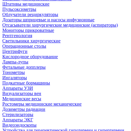
Штативы медицинские
Пульсоксиметры
Облучатели рециркуляторы
Дозаторы шприцевые и насосы инфузионные
Отсасыватели хирургические медицинские (аспираторы)
Мониторы прикроватные
Рентгенология
Светильники хирургические
Операционные столы
Центрифуги
Кислородное оборудование
Лампы-лупы
Фетальные допплеры
Тонометры
Ингаляторы
Подкатные бормашины
Аппараты УЗИ
Визуализаторы вен
Медицинские весы
Ростомеры медицинские механические
Дозиметры радиации
Стерилизаторы
Аппараты ЭКГ
Видеоэндоскопы
Устройства для терапевтической гипотермии и гипертермии