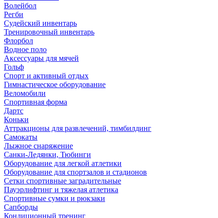
Волейбол
Регби
Судейский инвентарь
Тренировочный инвентарь
Флорбол
Водное поло
Аксессуары для мячей
Гольф
Спорт и активный отдых
Гимнастическое оборудование
Веломобили
Спортивная форма
Дартс
Коньки
Аттракционы для развлечений, тимбилдинг
Самокаты
Лыжное снаряжение
Санки-Ледянки, Тюбинги
Оборудование для легкой атлетики
Оборудование для спортзалов и стадионов
Сетки спортивные заградительные
Пауэрлифтинг и тяжелая атлетика
Спортивные сумки и рюкзаки
Сапборды
Кондиционный тренинг