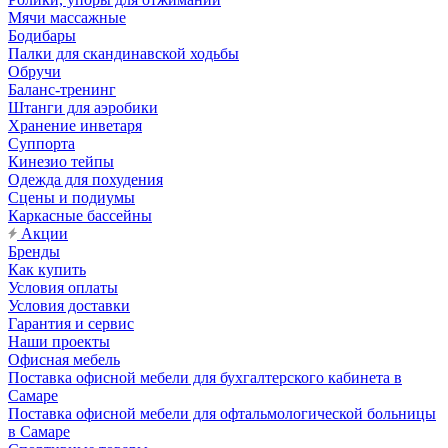
Мячи массажные
Бодибары
Палки для скандинавской ходьбы
Обручи
Баланс-тренинг
Штанги для аэробики
Хранение инветаря
Суппорта
Кинезио тейпы
Одежда для похудения
Сцены и подиумы
Каркасные бассейны
Акции
Бренды
Как купить
Условия оплаты
Условия доставки
Гарантия и сервис
Наши проекты
Офисная мебель
Поставка офисной мебели для бухгалтерского кабинета в
Самаре
Поставка офисной мебели для офтальмологической больницы
в Самаре