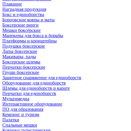
Плавание
Наградная продукция
Бокс и единоборства
Борцовские ковры и маты
Боксерские ринги
Мешки боксёрские
Манекены для бокса и борьбы
Платформы и кронштейны
Подушки боксерские
Лапы боксерские
Макивары, пады
Боксерские шлемы
Перчатки боксерские
Груши боксерские
Защитное снаряжение для единоборств
Оборудование для единоборств
Шлемы для единоборств и карате
Перчатки для единоборств
Мультимедиа
Интерактивное оборудование
ПО для образования
Кемпинг и туризм
Палатки
Спальные мешки
Коврики туристические