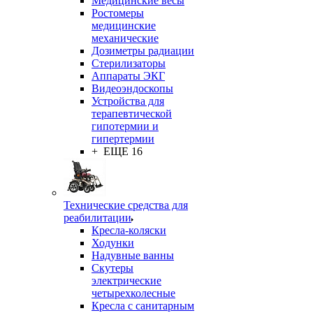
Медицинские весы
Ростомеры
медицинские
механические
Дозиметры радиации
Стерилизаторы
Аппараты ЭКГ
Видеоэндоскопы
Устройства для
терапевтической
гипотермии и
гипертермии
+ ЕЩЕ 16
Технические средства для
реабилитации
Кресла-коляски
Ходунки
Надувные ванны
Скутеры
электрические
четырехколесные
Кресла с санитарным