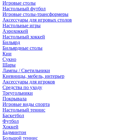
Игровые столы
Настольный футбол
Игровые столы-трансформеры
Аксессуары для игровых столов
Настольные игры
Аэрохоккей
Настольный хоккей
Бильярд
Бильярдные столы
Кии
Сукно
Шары
Лампы / Светильники
Киевницы, мебель, интерьер
Аксессуары для игроков
Средства по уходу
Треугольники
Покрывала
Игровые виды спорта
Настольный теннис
Баскетбол
Футбол
Хоккей
Бадминтон
Большой теннис