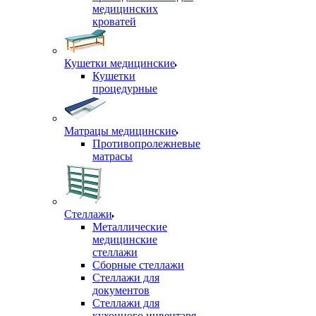
медицинских
кроватей
Кушетки медицинские
Кушетки
процедурные
Матрацы медицинские
Противопролежневые
матрасы
Стеллажи
Металлические
медицинские
стеллажи
Сборные стеллажи
Стеллажи для
документов
Стеллажи для
кухонного инвентаря