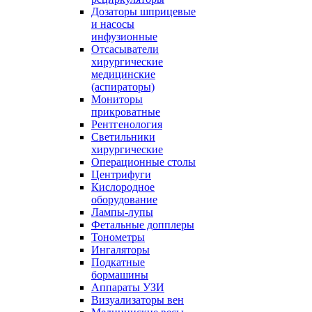
Дозаторы шприцевые
и насосы
инфузионные
Отсасыватели
хирургические
медицинские
(аспираторы)
Мониторы
прикроватные
Рентгенология
Светильники
хирургические
Операционные столы
Центрифуги
Кислородное
оборудование
Лампы-лупы
Фетальные допплеры
Тонометры
Ингаляторы
Подкатные
бормашины
Аппараты УЗИ
Визуализаторы вен