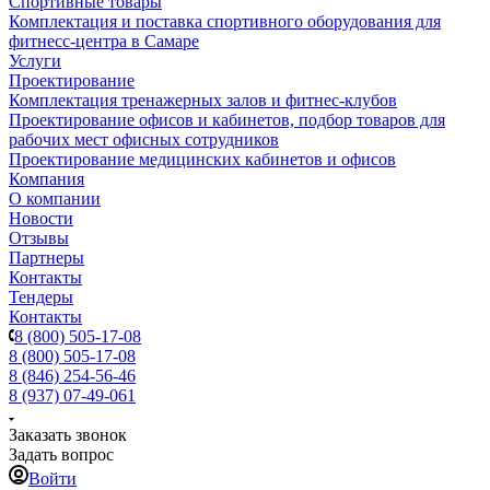
Спортивные товары
Комплектация и поставка спортивного оборудования для
фитнесс-центра в Самаре
Услуги
Проектирование
Комплектация тренажерных залов и фитнес-клубов
Проектирование офисов и кабинетов, подбор товаров для
рабочих мест офисных сотрудников
Проектирование медицинских кабинетов и офисов
Компания
О компании
Новости
Отзывы
Партнеры
Контакты
Тендеры
Контакты
8 (800) 505-17-08
8 (800) 505-17-08
8 (846) 254-56-46
8 (937) 07-49-061
Заказать звонок
Задать вопрос
Войти