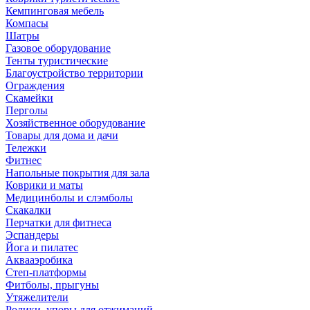
Кемпинговая мебель
Компасы
Шатры
Газовое оборудование
Тенты туристические
Благоустройство территории
Ограждения
Скамейки
Перголы
Хозяйственное оборудование
Товары для дома и дачи
Тележки
Фитнес
Напольные покрытия для зала
Коврики и маты
Медицинболы и слэмболы
Скакалки
Перчатки для фитнеса
Эспандеры
Йога и пилатес
Аквааэробика
Степ-платформы
Фитболы, прыгуны
Утяжелители
Ролики, упоры для отжиманий