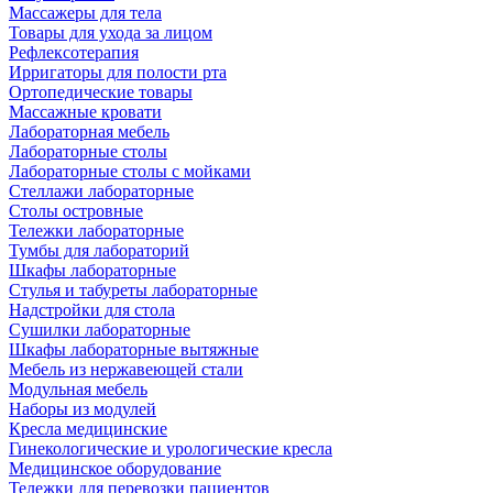
Массажеры для тела
Товары для ухода за лицом
Рефлексотерапия
Ирригаторы для полости рта
Ортопедические товары
Массажные кровати
Лабораторная мебель
Лабораторные столы
Лабораторные столы с мойками
Стеллажи лабораторные
Столы островные
Тележки лабораторные
Тумбы для лабораторий
Шкафы лабораторные
Стулья и табуреты лабораторные
Надстройки для стола
Сушилки лабораторные
Шкафы лабораторные вытяжные
Мебель из нержавеющей стали
Модульная мебель
Наборы из модулей
Кресла медицинские
Гинекологические и урологические кресла
Медицинское оборудование
Тележки для перевозки пациентов