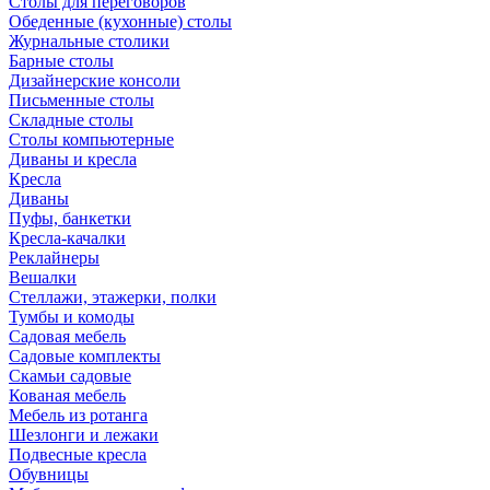
Столы для переговоров
Обеденные (кухонные) столы
Журнальные столики
Барные столы
Дизайнерские консоли
Письменные столы
Складные столы
Столы компьютерные
Диваны и кресла
Кресла
Диваны
Пуфы, банкетки
Кресла-качалки
Реклайнеры
Вешалки
Стеллажи, этажерки, полки
Тумбы и комоды
Садовая мебель
Садовые комплекты
Скамьи садовые
Кованая мебель
Мебель из ротанга
Шезлонги и лежаки
Подвесные кресла
Обувницы