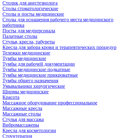
Столик для анестезиолога
Столы стоматологические
Столы и посты медицинские
Столы для оснащения рабочего места медицинского
работника
Посты для медперсонала
Палатные столы
Стулья, кресла, табуреты
Кресла для забора крови и терапевтических процедур
Тележки медицинские
Тумбы медицинские
Тумбы для рабочей документации
Тумбы медицинские подкатные
Тумбы медицинские прикроватные
Тумбы общего назначения
Умывальники хирургические
Ширмы медицинские
Красота
Массажное оборудование профессиональное
Массажные кресла
Массажные столы
Стулья для массажа
Вибромассажеры
Кресла для косметологии
Стоунтерапия