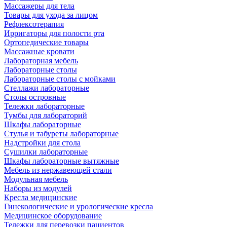
Массажеры для тела
Товары для ухода за лицом
Рефлексотерапия
Ирригаторы для полости рта
Ортопедические товары
Массажные кровати
Лабораторная мебель
Лабораторные столы
Лабораторные столы с мойками
Стеллажи лабораторные
Столы островные
Тележки лабораторные
Тумбы для лабораторий
Шкафы лабораторные
Стулья и табуреты лабораторные
Надстройки для стола
Сушилки лабораторные
Шкафы лабораторные вытяжные
Мебель из нержавеющей стали
Модульная мебель
Наборы из модулей
Кресла медицинские
Гинекологические и урологические кресла
Медицинское оборудование
Тележки для перевозки пациентов