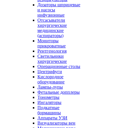
Дозаторы шприцевые
и насосы
инфузионные
Отсасыватели
хирургические
медицинские
(аспираторы)
Мониторы
прикроватные
Рентгенология
Светильники
хирургические
Операционные столы
Центрифуги
Кислородное
оборудование
Лампы-лупы
Фетальные допплеры
Тонометры
Ингаляторы
Подкатные
бормашины
Аппараты УЗИ
Визуализаторы вен