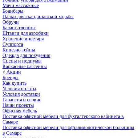
Мячи массажные
Бодибары
Палки для скандинавской ходьбы
Обручи
Баланс-тренинг
Штанги для аэробики
Хранение инветаря
Суппорта
Кинезио тейпы
Одежда для похудения
Сцены и подиумы
Каркасные бассейны
Акции
Бренды
Как купить
Условия оплаты
Условия доставки
Гарантия и сервис
Наши проекты
Офисная мебель
Поставка офисной мебели для бухгалтерского кабинета в
Самаре
Поставка офисной мебели для офтальмологической больницы
в Самаре