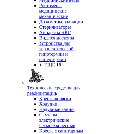
Медицинские весы
Ростомеры
медицинские
механические
Дозиметры радиации
Стерилизаторы
Аппараты ЭКГ
Видеоэндоскопы
Устройства для
терапевтической
гипотермии и
гипертермии
+ ЕЩЕ 16
Технические средства для
реабилитации
Кресла-коляски
Ходунки
Надувные ванны
Скутеры
электрические
четырехколесные
Кресла с санитарным