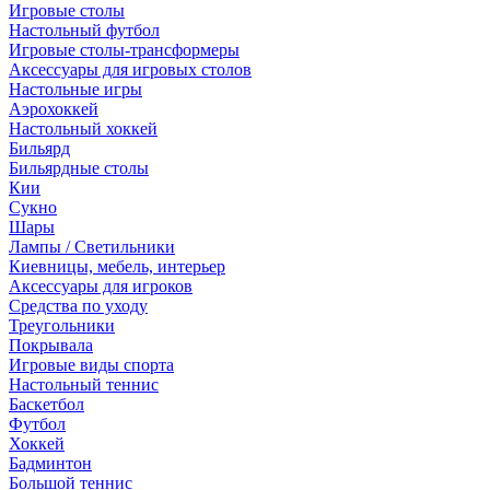
Игровые столы
Настольный футбол
Игровые столы-трансформеры
Аксессуары для игровых столов
Настольные игры
Аэрохоккей
Настольный хоккей
Бильярд
Бильярдные столы
Кии
Сукно
Шары
Лампы / Светильники
Киевницы, мебель, интерьер
Аксессуары для игроков
Средства по уходу
Треугольники
Покрывала
Игровые виды спорта
Настольный теннис
Баскетбол
Футбол
Хоккей
Бадминтон
Большой теннис