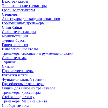
Велотренажеры
Эллиптические тренажеры
Гребные тренажеры
Степперы
Аксессуары для кардиотренажеров
Горнолыжные тренажеры
Спин-байки
Силовые тренажеры
Мультистанции
Турник-брусья
Гиперэкстензия
Инверсионные столы
Тренажеры силовые нагружаемые дисками
Силовые рамы
Турники
Скамьи
Прочие тренажеры
Рукоятки и тяги
Функциональный тренинг
Грузоблочные тренажеры
Опции для силовых тренажеров
Тренажеры кроссоверы
Стойки под штангу
Тренажеры Машина Смита
Свободные веса