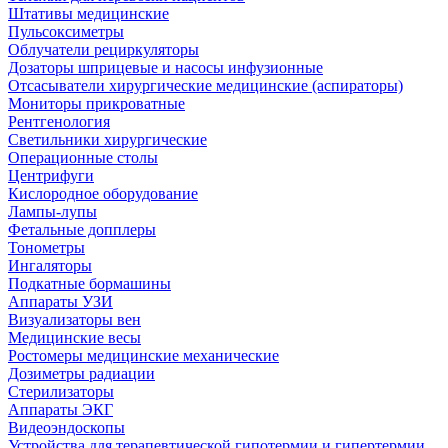
Штативы медицинские
Пульсоксиметры
Облучатели рециркуляторы
Дозаторы шприцевые и насосы инфузионные
Отсасыватели хирургические медицинские (аспираторы)
Мониторы прикроватные
Рентгенология
Светильники хирургические
Операционные столы
Центрифуги
Кислородное оборудование
Лампы-лупы
Фетальные допплеры
Тонометры
Ингаляторы
Подкатные бормашины
Аппараты УЗИ
Визуализаторы вен
Медицинские весы
Ростомеры медицинские механические
Дозиметры радиации
Стерилизаторы
Аппараты ЭКГ
Видеоэндоскопы
Устройства для терапевтической гипотермии и гипертермии