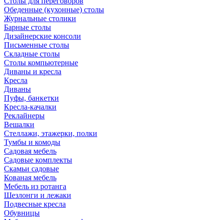
Столы для переговоров
Обеденные (кухонные) столы
Журнальные столики
Барные столы
Дизайнерские консоли
Письменные столы
Складные столы
Столы компьютерные
Диваны и кресла
Кресла
Диваны
Пуфы, банкетки
Кресла-качалки
Реклайнеры
Вешалки
Стеллажи, этажерки, полки
Тумбы и комоды
Садовая мебель
Садовые комплекты
Скамьи садовые
Кованая мебель
Мебель из ротанга
Шезлонги и лежаки
Подвесные кресла
Обувницы