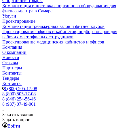
Спортивные товары
Комплектация и поставка спортивного оборудования для
фитнесс-центра в Самаре
Услуги
Проектирование
Комплектация тренажерных залов и фитнес-клубов
Проектирование офисов и кабинетов, подбор товаров для
рабочих мест офисных сотрудников
Проектирование медицинских кабинетов и офисов
Компания
О компании
Новости
Отзывы
Партнеры
Контакты
Тендеры
Контакты
8 (800) 505-17-08
8 (800) 505-17-08
8 (846) 254-56-46
8 (937) 07-49-061
Заказать звонок
Задать вопрос
Войти