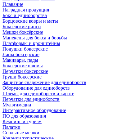
Плавание
Наградная продукция
Бокс и единоборства
Борцовские ковры и маты
Боксерские ринги
Мешки боксёрские
Манекены для бокса и борьбы
Платформы и кронштейны
Подушки боксерские
Лапы боксерские
Макивары, пады
Боксерские шлемы
Перчатки боксерские
Груши боксерские
Защитное снаряжение для единоборств
Оборудование для единоборств
Шлемы для единоборств и карате
Перчатки для единоборств
Мультимедиа
Интерактивное оборудование
ПО для образования
Кемпинг и туризм
Палатки
Спальные мешки
Коврики туристические