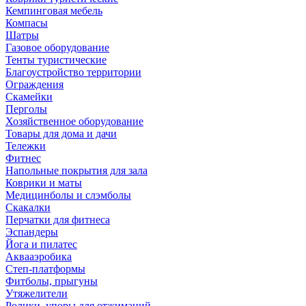
Кемпинговая мебель
Компасы
Шатры
Газовое оборудование
Тенты туристические
Благоустройство территории
Ограждения
Скамейки
Перголы
Хозяйственное оборудование
Товары для дома и дачи
Тележки
Фитнес
Напольные покрытия для зала
Коврики и маты
Медицинболы и слэмболы
Скакалки
Перчатки для фитнеса
Эспандеры
Йога и пилатес
Аквааэробика
Степ-платформы
Фитболы, прыгуны
Утяжелители
Ролики, упоры для отжиманий