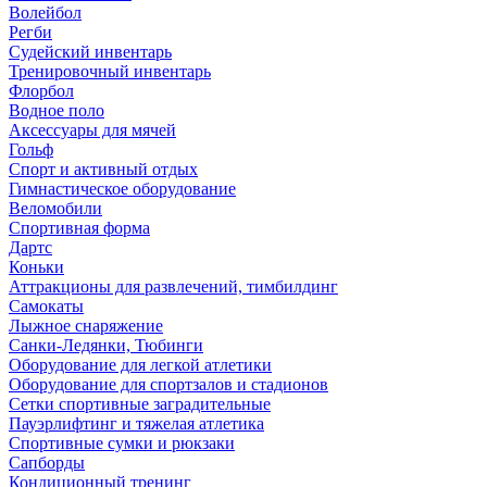
Волейбол
Регби
Судейский инвентарь
Тренировочный инвентарь
Флорбол
Водное поло
Аксессуары для мячей
Гольф
Спорт и активный отдых
Гимнастическое оборудование
Веломобили
Спортивная форма
Дартс
Коньки
Аттракционы для развлечений, тимбилдинг
Самокаты
Лыжное снаряжение
Санки-Ледянки, Тюбинги
Оборудование для легкой атлетики
Оборудование для спортзалов и стадионов
Сетки спортивные заградительные
Пауэрлифтинг и тяжелая атлетика
Спортивные сумки и рюкзаки
Сапборды
Кондиционный тренинг