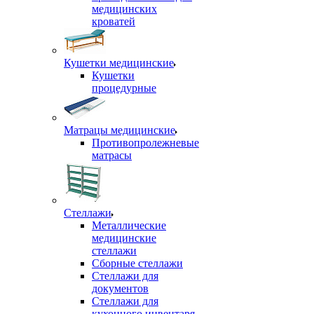
медицинских
кроватей
Кушетки медицинские
Кушетки
процедурные
Матрацы медицинские
Противопролежневые
матрасы
Стеллажи
Металлические
медицинские
стеллажи
Сборные стеллажи
Стеллажи для
документов
Стеллажи для
кухонного инвентаря