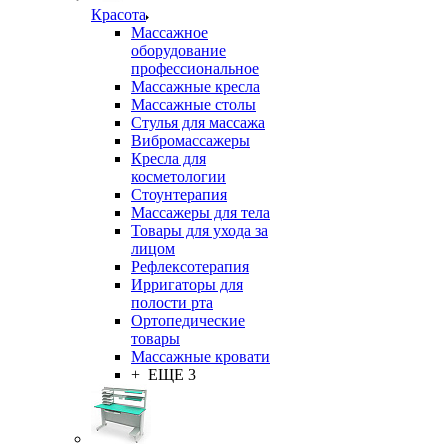
Красота
Массажное
оборудование
профессиональное
Массажные кресла
Массажные столы
Стулья для массажа
Вибромассажеры
Кресла для
косметологии
Стоунтерапия
Массажеры для тела
Товары для ухода за
лицом
Рефлексотерапия
Ирригаторы для
полости рта
Ортопедические
товары
Массажные кровати
+ ЕЩЕ 3