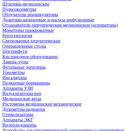
Штативы медицинские
Пульсоксиметры
Облучатели рециркуляторы
Дозаторы шприцевые и насосы инфузионные
Отсасыватели хирургические медицинские (аспираторы)
Мониторы прикроватные
Рентгенология
Светильники хирургические
Операционные столы
Центрифуги
Кислородное оборудование
Лампы-лупы
Фетальные допплеры
Тонометры
Ингаляторы
Подкатные бормашины
Аппараты УЗИ
Визуализаторы вен
Медицинские весы
Ростомеры медицинские механические
Дозиметры радиации
Стерилизаторы
Аппараты ЭКГ
Видеоэндоскопы
Устройства для терапевтической гипотермии и гипертермии