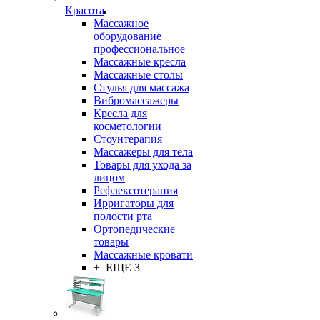
Красота
Массажное
оборудование
профессиональное
Массажные кресла
Массажные столы
Стулья для массажа
Вибромассажеры
Кресла для
косметологии
Стоунтерапия
Массажеры для тела
Товары для ухода за
лицом
Рефлексотерапия
Ирригаторы для
полости рта
Ортопедические
товары
Массажные кровати
+ ЕЩЕ 3