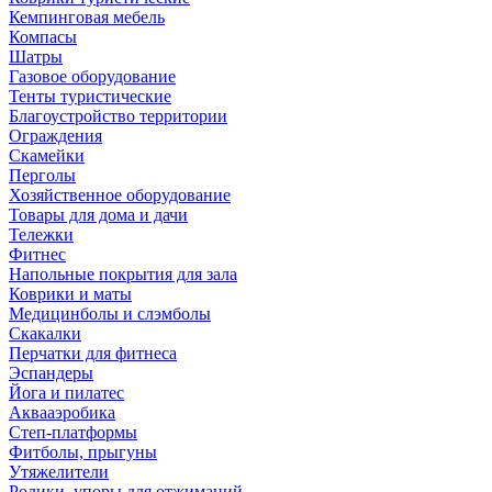
Кемпинговая мебель
Компасы
Шатры
Газовое оборудование
Тенты туристические
Благоустройство территории
Ограждения
Скамейки
Перголы
Хозяйственное оборудование
Товары для дома и дачи
Тележки
Фитнес
Напольные покрытия для зала
Коврики и маты
Медицинболы и слэмболы
Скакалки
Перчатки для фитнеса
Эспандеры
Йога и пилатес
Аквааэробика
Степ-платформы
Фитболы, прыгуны
Утяжелители
Ролики, упоры для отжиманий