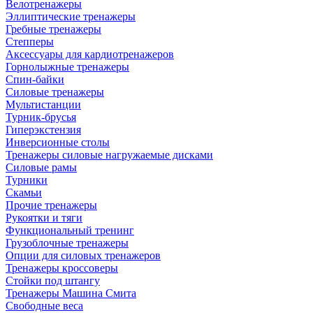
Велотренажеры
Эллиптические тренажеры
Гребные тренажеры
Степперы
Аксессуары для кардиотренажеров
Горнолыжные тренажеры
Спин-байки
Силовые тренажеры
Мультистанции
Турник-брусья
Гиперэкстензия
Инверсионные столы
Тренажеры силовые нагружаемые дисками
Силовые рамы
Турники
Скамьи
Прочие тренажеры
Рукоятки и тяги
Функциональный тренинг
Грузоблочные тренажеры
Опции для силовых тренажеров
Тренажеры кроссоверы
Стойки под штангу
Тренажеры Машина Смита
Свободные веса