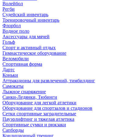
Волейбол
Регби
Судейский инвентарь
Тренировочный инвентарь
Флорбол
Водное поло
Аксессуары для мячей
Гольф
Спорт и активный отдых
Гимнастическое оборудование
Веломобили
Спортивная форма
Дартс
Коньки
Аттракционы для развлечений, тимбилдинг
Самокаты
Лыжное снаряжение
Санки-Ледянки, Тюбинги
Оборудование для легкой атлетики
Оборудование для спортзалов и стадионов
Сетки спортивные заградительные
Пауэрлифтинг и тяжелая атлетика
Спортивные сумки и рюкзаки
Сапборды
Кондиционный тренинг