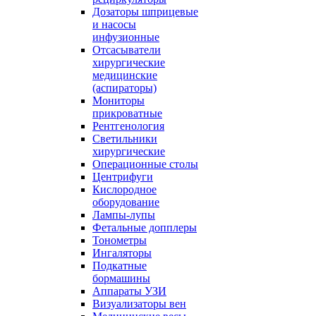
Дозаторы шприцевые
и насосы
инфузионные
Отсасыватели
хирургические
медицинские
(аспираторы)
Мониторы
прикроватные
Рентгенология
Светильники
хирургические
Операционные столы
Центрифуги
Кислородное
оборудование
Лампы-лупы
Фетальные допплеры
Тонометры
Ингаляторы
Подкатные
бормашины
Аппараты УЗИ
Визуализаторы вен