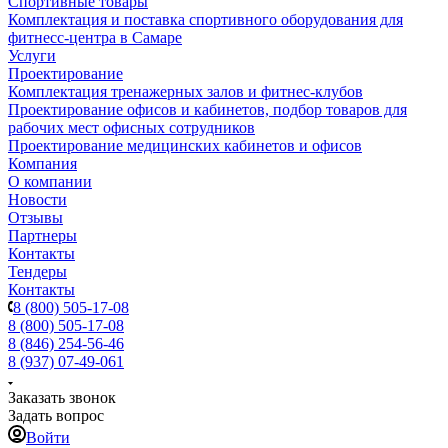
Спортивные товары
Комплектация и поставка спортивного оборудования для
фитнесс-центра в Самаре
Услуги
Проектирование
Комплектация тренажерных залов и фитнес-клубов
Проектирование офисов и кабинетов, подбор товаров для
рабочих мест офисных сотрудников
Проектирование медицинских кабинетов и офисов
Компания
О компании
Новости
Отзывы
Партнеры
Контакты
Тендеры
Контакты
8 (800) 505-17-08
8 (800) 505-17-08
8 (846) 254-56-46
8 (937) 07-49-061
Заказать звонок
Задать вопрос
Войти