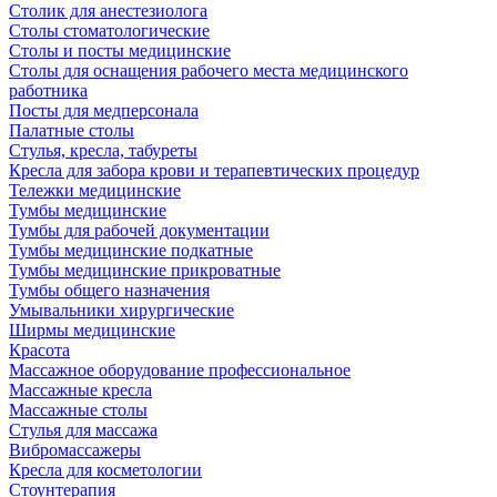
Столик для анестезиолога
Столы стоматологические
Столы и посты медицинские
Столы для оснащения рабочего места медицинского
работника
Посты для медперсонала
Палатные столы
Стулья, кресла, табуреты
Кресла для забора крови и терапевтических процедур
Тележки медицинские
Тумбы медицинские
Тумбы для рабочей документации
Тумбы медицинские подкатные
Тумбы медицинские прикроватные
Тумбы общего назначения
Умывальники хирургические
Ширмы медицинские
Красота
Массажное оборудование профессиональное
Массажные кресла
Массажные столы
Стулья для массажа
Вибромассажеры
Кресла для косметологии
Стоунтерапия