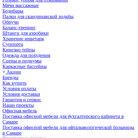
Мячи массажные
Бодибары
Палки для скандинавской ходьбы
Обручи
Баланс-тренинг
Штанги для аэробики
Хранение инветаря
Суппорта
Кинезио тейпы
Одежда для похудения
Сцены и подиумы
Каркасные бассейны
Акции
Бренды
Как купить
Условия оплаты
Условия доставки
Гарантия и сервис
Наши проекты
Офисная мебель
Поставка офисной мебели для бухгалтерского кабинета в
Самаре
Поставка офисной мебели для офтальмологической больницы
в Самаре