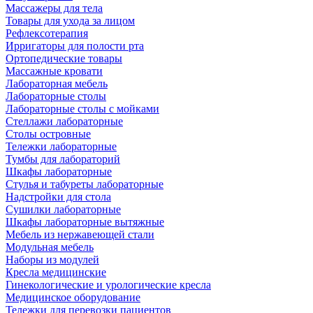
Массажеры для тела
Товары для ухода за лицом
Рефлексотерапия
Ирригаторы для полости рта
Ортопедические товары
Массажные кровати
Лабораторная мебель
Лабораторные столы
Лабораторные столы с мойками
Стеллажи лабораторные
Столы островные
Тележки лабораторные
Тумбы для лабораторий
Шкафы лабораторные
Стулья и табуреты лабораторные
Надстройки для стола
Сушилки лабораторные
Шкафы лабораторные вытяжные
Мебель из нержавеющей стали
Модульная мебель
Наборы из модулей
Кресла медицинские
Гинекологические и урологические кресла
Медицинское оборудование
Тележки для перевозки пациентов