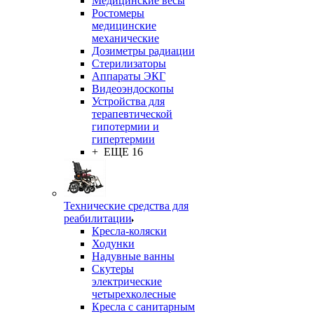
Медицинские весы
Ростомеры
медицинские
механические
Дозиметры радиации
Стерилизаторы
Аппараты ЭКГ
Видеоэндоскопы
Устройства для
терапевтической
гипотермии и
гипертермии
+ ЕЩЕ 16
Технические средства для
реабилитации
Кресла-коляски
Ходунки
Надувные ванны
Скутеры
электрические
четырехколесные
Кресла с санитарным