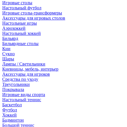
Игровые столы
Настольный футбол
Игровые столы-трансформеры
Аксессуары для игровых столов
Настольные игры
Аэрохоккей
Настольный хоккей
Бильярд
Бильярдные столы
Кии
Сукно
Шары
Лампы / Светильники
Киевницы, мебель, интерьер
Аксессуары для игроков
Средства по уходу
Треугольники
Покрывала
Игровые виды спорта
Настольный теннис
Баскетбол
Футбол
Хоккей
Бадминтон
Большой теннис