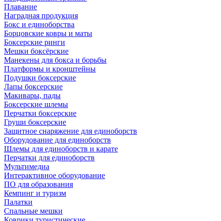
Плавание
Наградная продукция
Бокс и единоборства
Борцовские ковры и маты
Боксерские ринги
Мешки боксёрские
Манекены для бокса и борьбы
Платформы и кронштейны
Подушки боксерские
Лапы боксерские
Макивары, пады
Боксерские шлемы
Перчатки боксерские
Груши боксерские
Защитное снаряжение для единоборств
Оборудование для единоборств
Шлемы для единоборств и карате
Перчатки для единоборств
Мультимедиа
Интерактивное оборудование
ПО для образования
Кемпинг и туризм
Палатки
Спальные мешки
Коврики туристические