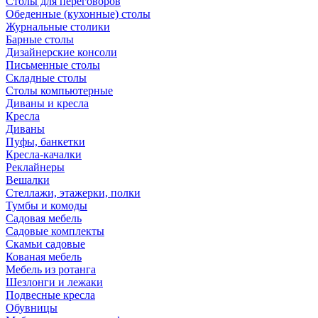
Столы для переговоров
Обеденные (кухонные) столы
Журнальные столики
Барные столы
Дизайнерские консоли
Письменные столы
Складные столы
Столы компьютерные
Диваны и кресла
Кресла
Диваны
Пуфы, банкетки
Кресла-качалки
Реклайнеры
Вешалки
Стеллажи, этажерки, полки
Тумбы и комоды
Садовая мебель
Садовые комплекты
Скамьи садовые
Кованая мебель
Мебель из ротанга
Шезлонги и лежаки
Подвесные кресла
Обувницы