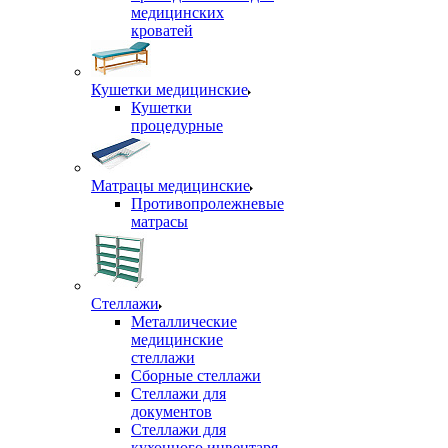
медицинских
кроватей
Кушетки медицинские
Кушетки
процедурные
Матрацы медицинские
Противопролежневые
матрасы
Стеллажи
Металлические
медицинские
стеллажи
Сборные стеллажи
Стеллажи для
документов
Стеллажи для
кухонного инвентаря