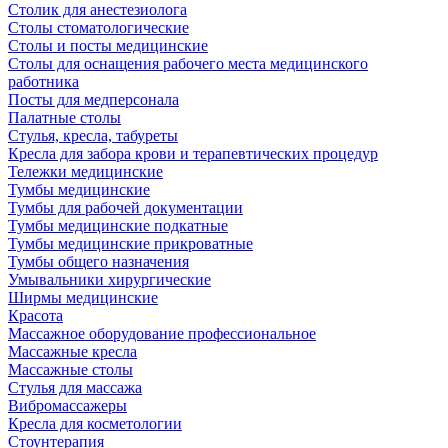
Столик для анестезиолога
Столы стоматологические
Столы и посты медицинские
Столы для оснащения рабочего места медицинского
работника
Посты для медперсонала
Палатные столы
Стулья, кресла, табуреты
Кресла для забора крови и терапевтических процедур
Тележки медицинские
Тумбы медицинские
Тумбы для рабочей документации
Тумбы медицинские подкатные
Тумбы медицинские прикроватные
Тумбы общего назначения
Умывальники хирургические
Ширмы медицинские
Красота
Массажное оборудование профессиональное
Массажные кресла
Массажные столы
Стулья для массажа
Вибромассажеры
Кресла для косметологии
Стоунтерапия