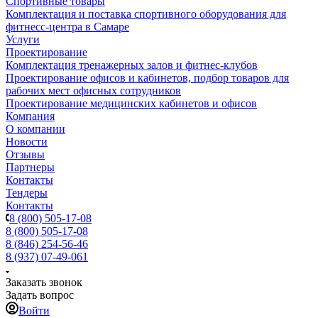
Спортивные товары
Комплектация и поставка спортивного оборудования для
фитнесс-центра в Самаре
Услуги
Проектирование
Комплектация тренажерных залов и фитнес-клубов
Проектирование офисов и кабинетов, подбор товаров для
рабочих мест офисных сотрудников
Проектирование медицинских кабинетов и офисов
Компания
О компании
Новости
Отзывы
Партнеры
Контакты
Тендеры
Контакты
8 (800) 505-17-08
8 (800) 505-17-08
8 (846) 254-56-46
8 (937) 07-49-061
Заказать звонок
Задать вопрос
Войти