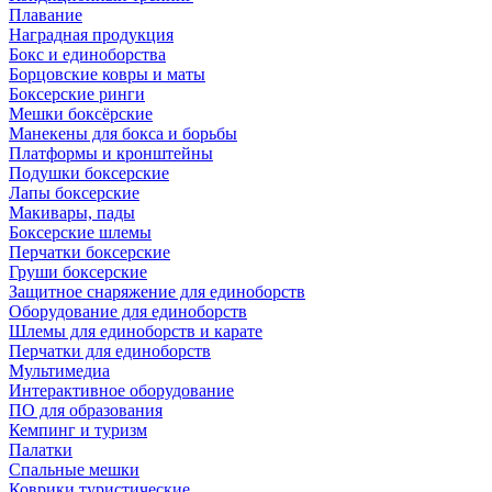
Плавание
Наградная продукция
Бокс и единоборства
Борцовские ковры и маты
Боксерские ринги
Мешки боксёрские
Манекены для бокса и борьбы
Платформы и кронштейны
Подушки боксерские
Лапы боксерские
Макивары, пады
Боксерские шлемы
Перчатки боксерские
Груши боксерские
Защитное снаряжение для единоборств
Оборудование для единоборств
Шлемы для единоборств и карате
Перчатки для единоборств
Мультимедиа
Интерактивное оборудование
ПО для образования
Кемпинг и туризм
Палатки
Спальные мешки
Коврики туристические