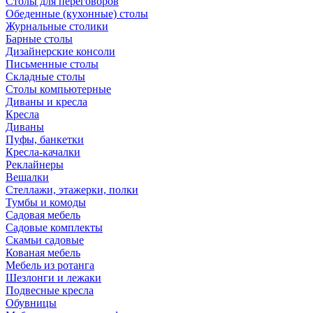
Столы для переговоров
Обеденные (кухонные) столы
Журнальные столики
Барные столы
Дизайнерские консоли
Письменные столы
Складные столы
Столы компьютерные
Диваны и кресла
Кресла
Диваны
Пуфы, банкетки
Кресла-качалки
Реклайнеры
Вешалки
Стеллажи, этажерки, полки
Тумбы и комоды
Садовая мебель
Садовые комплекты
Скамьи садовые
Кованая мебель
Мебель из ротанга
Шезлонги и лежаки
Подвесные кресла
Обувницы