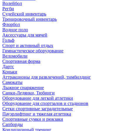
Волейбол
Регби
Судейский инвентарь
Тренировочный инвентарь
Флорбол
Водное поло
Аксессуары для мячей
Гольф
Спорт и активный отдых
Гимнастическое оборудование
Веломобили
Спортивная форма
Дартс
Коньки
Аттракционы для развлечений, тимбилдинг
Самокаты
Лыжное снаряжение
Санки-Ледянки, Тюбинги
Оборудование для легкой атлетики
Оборудование для спортзалов и стадионов
Сетки спортивные заградительные
Пауэрлифтинг и тяжелая атлетика
Спортивные сумки и рюкзаки
Сапборды
Кондиционный тренинг