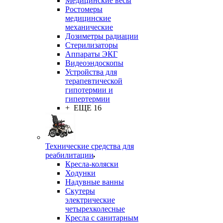
Медицинские весы
Ростомеры
медицинские
механические
Дозиметры радиации
Стерилизаторы
Аппараты ЭКГ
Видеоэндоскопы
Устройства для
терапевтической
гипотермии и
гипертермии
+ ЕЩЕ 16
Технические средства для
реабилитации
Кресла-коляски
Ходунки
Надувные ванны
Скутеры
электрические
четырехколесные
Кресла с санитарным