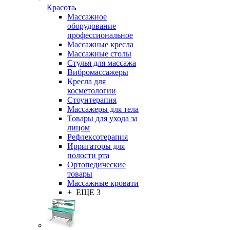
Красота
Массажное
оборудование
профессиональное
Массажные кресла
Массажные столы
Стулья для массажа
Вибромассажеры
Кресла для
косметологии
Стоунтерапия
Массажеры для тела
Товары для ухода за
лицом
Рефлексотерапия
Ирригаторы для
полости рта
Ортопедические
товары
Массажные кровати
+ ЕЩЕ 3