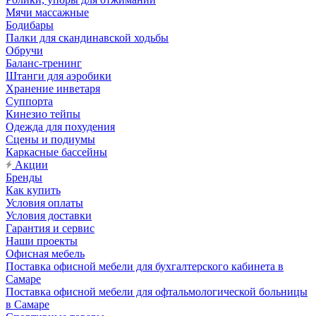
Мячи массажные
Бодибары
Палки для скандинавской ходьбы
Обручи
Баланс-тренинг
Штанги для аэробики
Хранение инветаря
Суппорта
Кинезио тейпы
Одежда для похудения
Сцены и подиумы
Каркасные бассейны
Акции
Бренды
Как купить
Условия оплаты
Условия доставки
Гарантия и сервис
Наши проекты
Офисная мебель
Поставка офисной мебели для бухгалтерского кабинета в
Самаре
Поставка офисной мебели для офтальмологической больницы
в Самаре