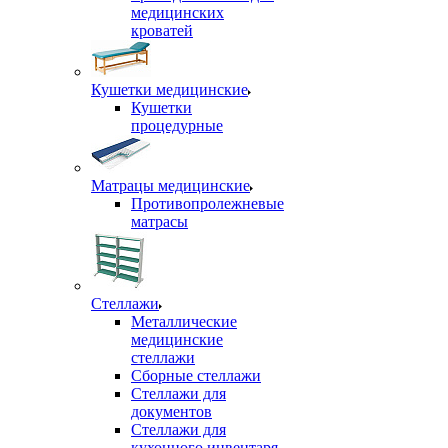
медицинских
кроватей
Кушетки медицинские
Кушетки
процедурные
Матрацы медицинские
Противопролежневые
матрасы
Стеллажи
Металлические
медицинские
стеллажи
Сборные стеллажи
Стеллажи для
документов
Стеллажи для
кухонного инвентаря