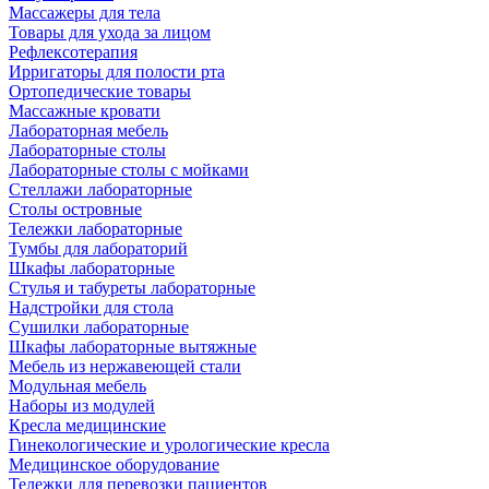
Массажеры для тела
Товары для ухода за лицом
Рефлексотерапия
Ирригаторы для полости рта
Ортопедические товары
Массажные кровати
Лабораторная мебель
Лабораторные столы
Лабораторные столы с мойками
Стеллажи лабораторные
Столы островные
Тележки лабораторные
Тумбы для лабораторий
Шкафы лабораторные
Стулья и табуреты лабораторные
Надстройки для стола
Сушилки лабораторные
Шкафы лабораторные вытяжные
Мебель из нержавеющей стали
Модульная мебель
Наборы из модулей
Кресла медицинские
Гинекологические и урологические кресла
Медицинское оборудование
Тележки для перевозки пациентов