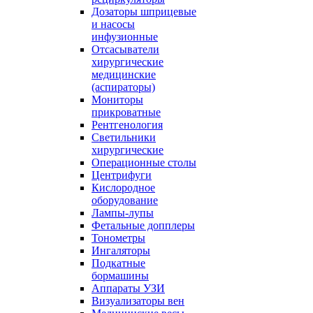
Дозаторы шприцевые
и насосы
инфузионные
Отсасыватели
хирургические
медицинские
(аспираторы)
Мониторы
прикроватные
Рентгенология
Светильники
хирургические
Операционные столы
Центрифуги
Кислородное
оборудование
Лампы-лупы
Фетальные допплеры
Тонометры
Ингаляторы
Подкатные
бормашины
Аппараты УЗИ
Визуализаторы вен