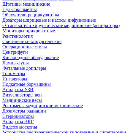
Штативы медицинские
Пульсоксиметры
Облучатели рециркуляторы
Дозаторы шприцевые и насосы инфузионные
Отсасыватели хирургические медицинские (аспираторы)
Мониторы прикроватные
Рентгенология
Светильники хирургические
Операционные столы
Центрифуги
Кислородное оборудование
Лампы-лупы
Фетальные допплеры
Тонометры
Ингаляторы
Подкатные бормашины
Аппараты УЗИ
Визуализаторы вен
Медицинские весы
Ростомеры медицинские механические
Дозиметры радиации
Стерилизаторы
Аппараты ЭКГ
Видеоэндоскопы
Устройства для терапевтической гипотермии и гипертермии