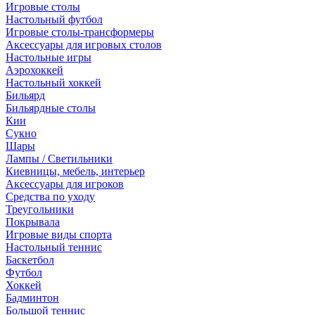
Игровые столы
Настольный футбол
Игровые столы-трансформеры
Аксессуары для игровых столов
Настольные игры
Аэрохоккей
Настольный хоккей
Бильярд
Бильярдные столы
Кии
Сукно
Шары
Лампы / Светильники
Киевницы, мебель, интерьер
Аксессуары для игроков
Средства по уходу
Треугольники
Покрывала
Игровые виды спорта
Настольный теннис
Баскетбол
Футбол
Хоккей
Бадминтон
Большой теннис