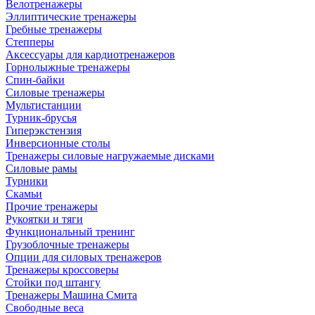
Велотренажеры
Эллиптические тренажеры
Гребные тренажеры
Степперы
Аксессуары для кардиотренажеров
Горнолыжные тренажеры
Спин-байки
Силовые тренажеры
Мультистанции
Турник-брусья
Гиперэкстензия
Инверсионные столы
Тренажеры силовые нагружаемые дисками
Силовые рамы
Турники
Скамьи
Прочие тренажеры
Рукоятки и тяги
Функциональный тренинг
Грузоблочные тренажеры
Опции для силовых тренажеров
Тренажеры кроссоверы
Стойки под штангу
Тренажеры Машина Смита
Свободные веса