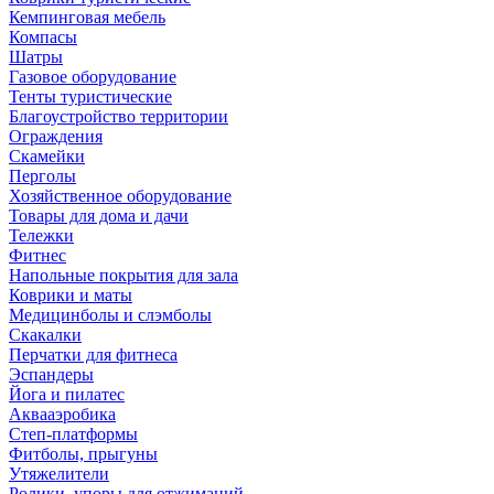
Кемпинговая мебель
Компасы
Шатры
Газовое оборудование
Тенты туристические
Благоустройство территории
Ограждения
Скамейки
Перголы
Хозяйственное оборудование
Товары для дома и дачи
Тележки
Фитнес
Напольные покрытия для зала
Коврики и маты
Медицинболы и слэмболы
Скакалки
Перчатки для фитнеса
Эспандеры
Йога и пилатес
Аквааэробика
Степ-платформы
Фитболы, прыгуны
Утяжелители
Ролики, упоры для отжиманий