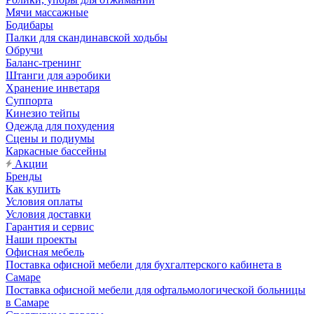
Мячи массажные
Бодибары
Палки для скандинавской ходьбы
Обручи
Баланс-тренинг
Штанги для аэробики
Хранение инветаря
Суппорта
Кинезио тейпы
Одежда для похудения
Сцены и подиумы
Каркасные бассейны
Акции
Бренды
Как купить
Условия оплаты
Условия доставки
Гарантия и сервис
Наши проекты
Офисная мебель
Поставка офисной мебели для бухгалтерского кабинета в
Самаре
Поставка офисной мебели для офтальмологической больницы
в Самаре