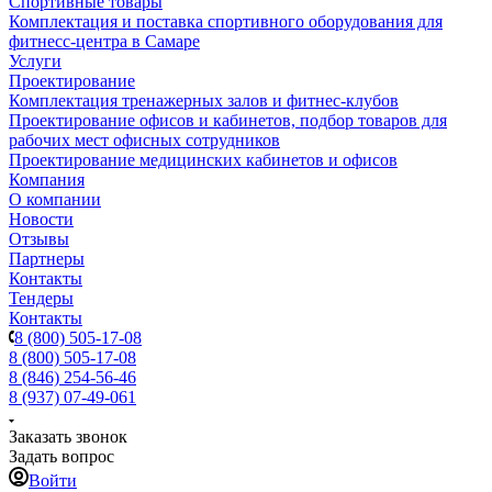
Спортивные товары
Комплектация и поставка спортивного оборудования для
фитнесс-центра в Самаре
Услуги
Проектирование
Комплектация тренажерных залов и фитнес-клубов
Проектирование офисов и кабинетов, подбор товаров для
рабочих мест офисных сотрудников
Проектирование медицинских кабинетов и офисов
Компания
О компании
Новости
Отзывы
Партнеры
Контакты
Тендеры
Контакты
8 (800) 505-17-08
8 (800) 505-17-08
8 (846) 254-56-46
8 (937) 07-49-061
Заказать звонок
Задать вопрос
Войти