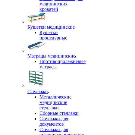
медицинских
кроватей
Кушетки медицинские
Кушетки
процедурные
Матрацы медицинские
Противопролежневые
матрасы
Стеллажи
Металлические
медицинские
стеллажи
Сборные стеллажи
Стеллажи для
документов
Стеллажи для
кухонного инвентаря