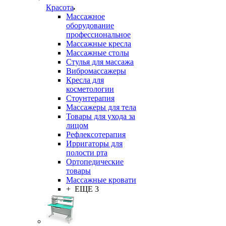
Красота
Массажное
оборудование
профессиональное
Массажные кресла
Массажные столы
Стулья для массажа
Вибромассажеры
Кресла для
косметологии
Стоунтерапия
Массажеры для тела
Товары для ухода за
лицом
Рефлексотерапия
Ирригаторы для
полости рта
Ортопедические
товары
Массажные кровати
+ ЕЩЕ 3