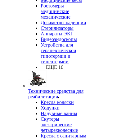
Медицинские весы
Ростомеры
медицинские
механические
Дозиметры радиации
Стерилизаторы
Аппараты ЭКГ
Видеоэндоскопы
Устройства для
терапевтической
гипотермии и
гипертермии
+ ЕЩЕ 16
Технические средства для
реабилитации
Кресла-коляски
Ходунки
Надувные ванны
Скутеры
электрические
четырехколесные
Кресла с санитарным