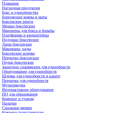
Плавание
Наградная продукция
Бокс и единоборства
Борцовские ковры и маты
Боксерские ринги
Мешки боксёрские
Манекены для бокса и борьбы
Платформы и кронштейны
Подушки боксерские
Лапы боксерские
Макивары, пады
Боксерские шлемы
Перчатки боксерские
Груши боксерские
Защитное снаряжение для единоборств
Оборудование для единоборств
Шлемы для единоборств и карате
Перчатки для единоборств
Мультимедиа
Интерактивное оборудование
ПО для образования
Кемпинг и туризм
Палатки
Спальные мешки
Коврики туристические