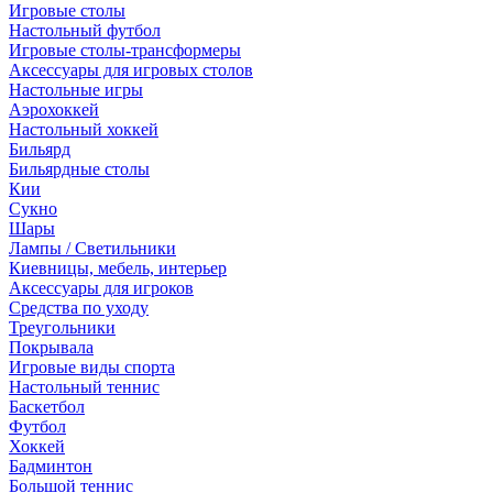
Игровые столы
Настольный футбол
Игровые столы-трансформеры
Аксессуары для игровых столов
Настольные игры
Аэрохоккей
Настольный хоккей
Бильярд
Бильярдные столы
Кии
Сукно
Шары
Лампы / Светильники
Киевницы, мебель, интерьер
Аксессуары для игроков
Средства по уходу
Треугольники
Покрывала
Игровые виды спорта
Настольный теннис
Баскетбол
Футбол
Хоккей
Бадминтон
Большой теннис