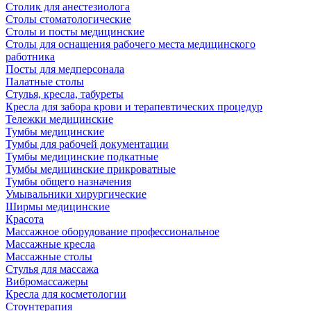
Столик для анестезиолога
Столы стоматологические
Столы и посты медицинские
Столы для оснащения рабочего места медицинского
работника
Посты для медперсонала
Палатные столы
Стулья, кресла, табуреты
Кресла для забора крови и терапевтических процедур
Тележки медицинские
Тумбы медицинские
Тумбы для рабочей документации
Тумбы медицинские подкатные
Тумбы медицинские прикроватные
Тумбы общего назначения
Умывальники хирургические
Ширмы медицинские
Красота
Массажное оборудование профессиональное
Массажные кресла
Массажные столы
Стулья для массажа
Вибромассажеры
Кресла для косметологии
Стоунтерапия