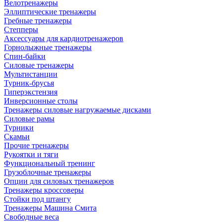
Велотренажеры
Эллиптические тренажеры
Гребные тренажеры
Степперы
Аксессуары для кардиотренажеров
Горнолыжные тренажеры
Спин-байки
Силовые тренажеры
Мультистанции
Турник-брусья
Гиперэкстензия
Инверсионные столы
Тренажеры силовые нагружаемые дисками
Силовые рамы
Турники
Скамьи
Прочие тренажеры
Рукоятки и тяги
Функциональный тренинг
Грузоблочные тренажеры
Опции для силовых тренажеров
Тренажеры кроссоверы
Стойки под штангу
Тренажеры Машина Смита
Свободные веса