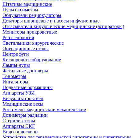
Штативы медицинские
Пульсоксиметры
Облучатели рециркуляторы
Дозаторы шприцевые и насосы инфузионные
Отсасыватели хирургические медицинские (аспираторы)
Мониторы прикроватные
Рентгенология
Светильники хирургические
Операционные столы
Центрифуги
Кислородное оборудование
Лампы-лупы
Фетальные допплеры
Тонометры
Ингаляторы
Подкатные бормашины
Аппараты УЗИ
Визуализаторы вен
Медицинские весы
Ростомеры медицинские механические
Дозиметры радиации
Стерилизаторы
Аппараты ЭКГ
Видеоэндоскопы
Устройства для терапевтической гипотермии и гипертермии