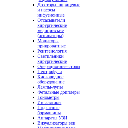
Дозаторы шприцевые
и насосы
инфузионные
Отсасыватели
хирургические
медицинские
(аспираторы)
Мониторы
прикроватные
Рентгенология
Светильники
хирургические
Операционные столы
Центрифуги
Кислородное
оборудование
Лампы-лупы
Фетальные допплеры
Тонометры
Ингаляторы
Подкатные
бормашины
Аппараты УЗИ
Визуализаторы вен