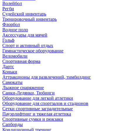
Волейбол
Регби
Судейский инвентарь
Тренировочный инвентарь
Флорбол
Водное поло
Аксессуары для мячей
Гольф
Спорт и активный отдых
Гимнастическое оборудование
Веломобили
Спортивная форма
Дартс
Коньки
Аттракционы для развлечений, тимбилдинг
Самокаты
Лыжное снаряжение
Санки-Ледянки, Тюбинги
Оборудование для легкой атлетики
Оборудование для спортзалов и стадионов
Сетки спортивные заградительные
Пауэрлифтинг и тяжелая атлетика
Спортивные сумки и рюкзаки
Сапборды
Кондиционный тренинг