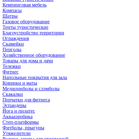
Кемпинговая мебель
Компасы
Шатры
Газовое оборудование
Тенты туристические
Благоустройство территории
Ограждения
Скамейки
Перголы
Хозяйственное оборудование
Товары для дома и дачи
Тележки
Фитнес
Напольные покрытия для зала
Коврики и маты
Медицинболы и слэмболы
Скакалки
Перчатки для фитнеса
Эспандеры
Йога и пилатес
Аквааэробика
Степ-платформы
Фитболы, прыгуны
Утяжелители
Ролики, упоры для отжиманий