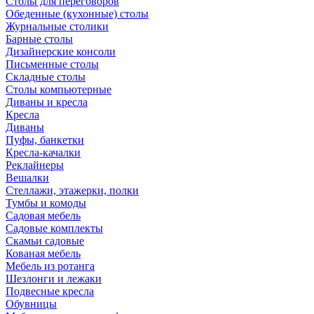
Столы для переговоров
Обеденные (кухонные) столы
Журнальные столики
Барные столы
Дизайнерские консоли
Письменные столы
Складные столы
Столы компьютерные
Диваны и кресла
Кресла
Диваны
Пуфы, банкетки
Кресла-качалки
Реклайнеры
Вешалки
Стеллажи, этажерки, полки
Тумбы и комоды
Садовая мебель
Садовые комплекты
Скамьи садовые
Кованая мебель
Мебель из ротанга
Шезлонги и лежаки
Подвесные кресла
Обувницы