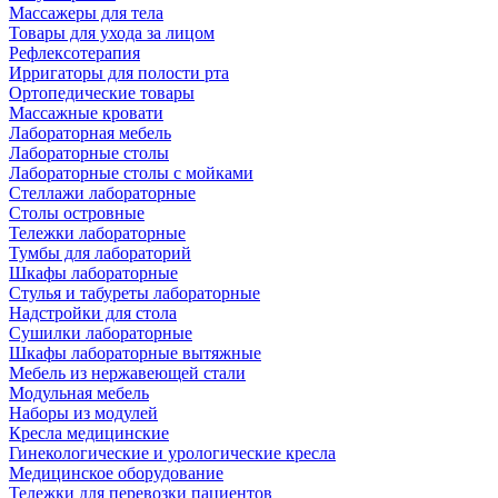
Массажеры для тела
Товары для ухода за лицом
Рефлексотерапия
Ирригаторы для полости рта
Ортопедические товары
Массажные кровати
Лабораторная мебель
Лабораторные столы
Лабораторные столы с мойками
Стеллажи лабораторные
Столы островные
Тележки лабораторные
Тумбы для лабораторий
Шкафы лабораторные
Стулья и табуреты лабораторные
Надстройки для стола
Сушилки лабораторные
Шкафы лабораторные вытяжные
Мебель из нержавеющей стали
Модульная мебель
Наборы из модулей
Кресла медицинские
Гинекологические и урологические кресла
Медицинское оборудование
Тележки для перевозки пациентов