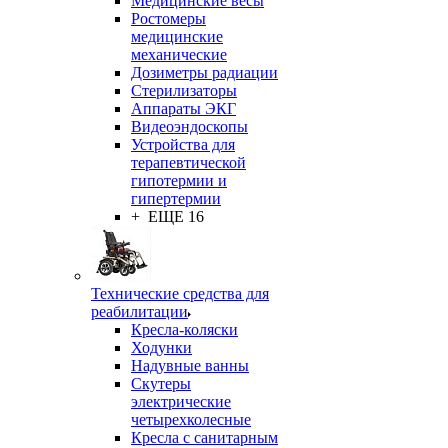
Медицинские весы
Ростомеры
медицинские
механические
Дозиметры радиации
Стерилизаторы
Аппараты ЭКГ
Видеоэндоскопы
Устройства для
терапевтической
гипотермии и
гипертермии
+ ЕЩЕ 16
Технические средства для
реабилитации
Кресла-коляски
Ходунки
Надувные ванны
Скутеры
электрические
четырехколесные
Кресла с санитарным