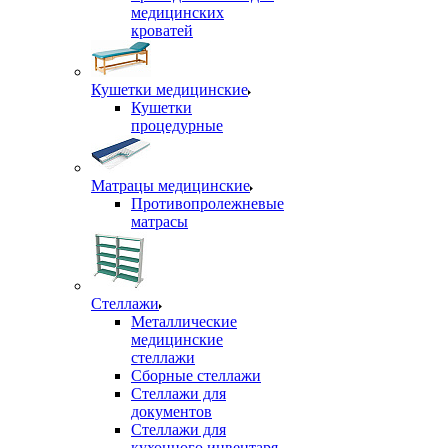
медицинских
кроватей
Кушетки медицинские
Кушетки
процедурные
Матрацы медицинские
Противопролежневые
матрасы
Стеллажи
Металлические
медицинские
стеллажи
Сборные стеллажи
Стеллажи для
документов
Стеллажи для
кухонного инвентаря