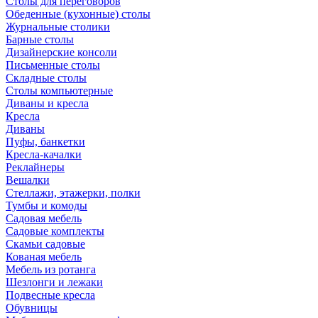
Столы для переговоров
Обеденные (кухонные) столы
Журнальные столики
Барные столы
Дизайнерские консоли
Письменные столы
Складные столы
Столы компьютерные
Диваны и кресла
Кресла
Диваны
Пуфы, банкетки
Кресла-качалки
Реклайнеры
Вешалки
Стеллажи, этажерки, полки
Тумбы и комоды
Садовая мебель
Садовые комплекты
Скамьи садовые
Кованая мебель
Мебель из ротанга
Шезлонги и лежаки
Подвесные кресла
Обувницы