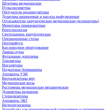
Штативы медицинские
Пульсоксиметры
Облучатели рециркуляторы
Дозаторы шприцевые и насосы инфузионные
Отсасыватели хирургические медицинские (аспираторы)
Мониторы прикроватные
Рентгенология
Светильники хирургические
Операционные столы
Центрифуги
Кислородное оборудование
Лампы-лупы
Фетальные допплеры
Тонометры
Ингаляторы
Подкатные бормашины
Аппараты УЗИ
Визуализаторы вен
Медицинские весы
Ростомеры медицинские механические
Дозиметры радиации
Стерилизаторы
Аппараты ЭКГ
Видеоэндоскопы
Устройства для терапевтической гипотермии и гипертермии