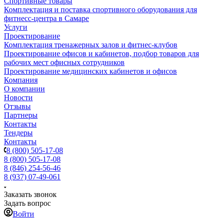
Спортивные товары
Комплектация и поставка спортивного оборудования для
фитнесс-центра в Самаре
Услуги
Проектирование
Комплектация тренажерных залов и фитнес-клубов
Проектирование офисов и кабинетов, подбор товаров для
рабочих мест офисных сотрудников
Проектирование медицинских кабинетов и офисов
Компания
О компании
Новости
Отзывы
Партнеры
Контакты
Тендеры
Контакты
8 (800) 505-17-08
8 (800) 505-17-08
8 (846) 254-56-46
8 (937) 07-49-061
Заказать звонок
Задать вопрос
Войти