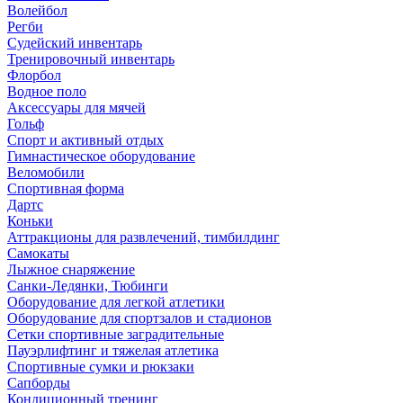
Волейбол
Регби
Судейский инвентарь
Тренировочный инвентарь
Флорбол
Водное поло
Аксессуары для мячей
Гольф
Спорт и активный отдых
Гимнастическое оборудование
Веломобили
Спортивная форма
Дартс
Коньки
Аттракционы для развлечений, тимбилдинг
Самокаты
Лыжное снаряжение
Санки-Ледянки, Тюбинги
Оборудование для легкой атлетики
Оборудование для спортзалов и стадионов
Сетки спортивные заградительные
Пауэрлифтинг и тяжелая атлетика
Спортивные сумки и рюкзаки
Сапборды
Кондиционный тренинг