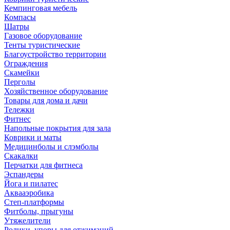
Кемпинговая мебель
Компасы
Шатры
Газовое оборудование
Тенты туристические
Благоустройство территории
Ограждения
Скамейки
Перголы
Хозяйственное оборудование
Товары для дома и дачи
Тележки
Фитнес
Напольные покрытия для зала
Коврики и маты
Медицинболы и слэмболы
Скакалки
Перчатки для фитнеса
Эспандеры
Йога и пилатес
Аквааэробика
Степ-платформы
Фитболы, прыгуны
Утяжелители
Ролики, упоры для отжиманий