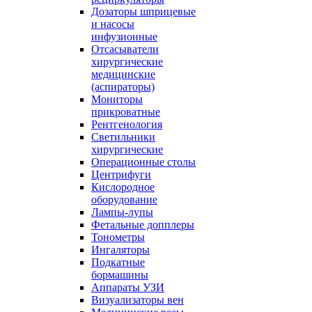
Дозаторы шприцевые
и насосы
инфузионные
Отсасыватели
хирургические
медицинские
(аспираторы)
Мониторы
прикроватные
Рентгенология
Светильники
хирургические
Операционные столы
Центрифуги
Кислородное
оборудование
Лампы-лупы
Фетальные допплеры
Тонометры
Ингаляторы
Подкатные
бормашины
Аппараты УЗИ
Визуализаторы вен