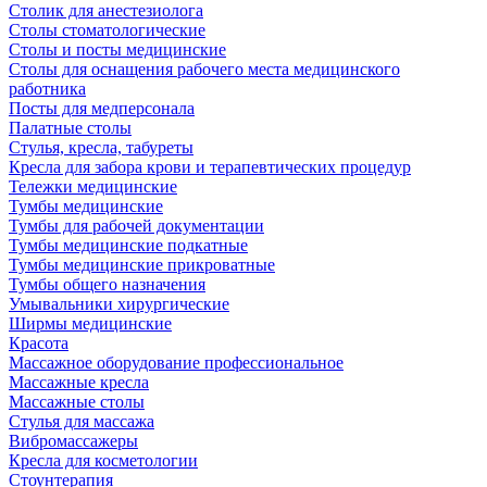
Столик для анестезиолога
Столы стоматологические
Столы и посты медицинские
Столы для оснащения рабочего места медицинского
работника
Посты для медперсонала
Палатные столы
Стулья, кресла, табуреты
Кресла для забора крови и терапевтических процедур
Тележки медицинские
Тумбы медицинские
Тумбы для рабочей документации
Тумбы медицинские подкатные
Тумбы медицинские прикроватные
Тумбы общего назначения
Умывальники хирургические
Ширмы медицинские
Красота
Массажное оборудование профессиональное
Массажные кресла
Массажные столы
Стулья для массажа
Вибромассажеры
Кресла для косметологии
Стоунтерапия