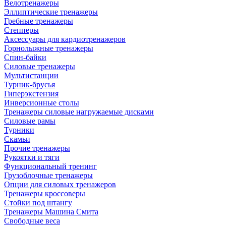
Велотренажеры
Эллиптические тренажеры
Гребные тренажеры
Степперы
Аксессуары для кардиотренажеров
Горнолыжные тренажеры
Спин-байки
Силовые тренажеры
Мультистанции
Турник-брусья
Гиперэкстензия
Инверсионные столы
Тренажеры силовые нагружаемые дисками
Силовые рамы
Турники
Скамьи
Прочие тренажеры
Рукоятки и тяги
Функциональный тренинг
Грузоблочные тренажеры
Опции для силовых тренажеров
Тренажеры кроссоверы
Стойки под штангу
Тренажеры Машина Смита
Свободные веса