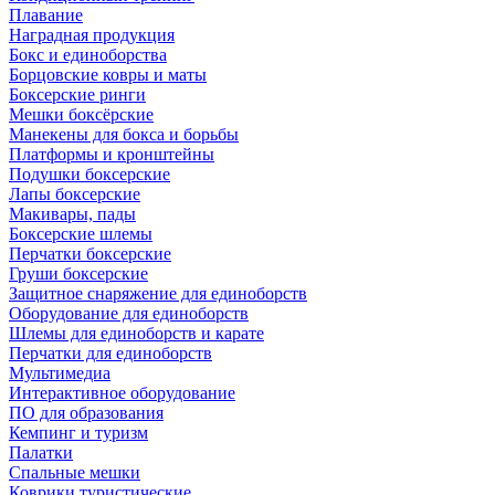
Плавание
Наградная продукция
Бокс и единоборства
Борцовские ковры и маты
Боксерские ринги
Мешки боксёрские
Манекены для бокса и борьбы
Платформы и кронштейны
Подушки боксерские
Лапы боксерские
Макивары, пады
Боксерские шлемы
Перчатки боксерские
Груши боксерские
Защитное снаряжение для единоборств
Оборудование для единоборств
Шлемы для единоборств и карате
Перчатки для единоборств
Мультимедиа
Интерактивное оборудование
ПО для образования
Кемпинг и туризм
Палатки
Спальные мешки
Коврики туристические