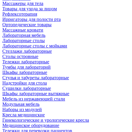
Массажеры для тела
Товары для ухода за лицом
Рефлексотерапия
Ирригаторы для полости рта
Ортопедические товары
Массажные кровати
Лабораторная мебель
Лабораторные столы
Лабораторные столы с мойками
Стеллажи лабораторные
Столы островные
Тележки лабораторные
Тумбы для лабораторий
Шкафы лабораторные
Стулья и табуреты лабораторные
Надстройки для стола
Сушилки лабораторные
Шкафы лабораторные вытяжные
Мебель из нержавеющей стали
Модульная мебель
Наборы из модулей
Кресла медицинские
Гинекологические и урологические кресла
Медицинское оборудование
Тележки для перевозки пациентов