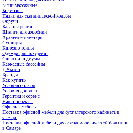
Мячи массажные
Бодибары
Палки для скандинавской ходьбы
Обручи
Баланс-тренинг
Штанги для аэробики
Хранение инветаря
Суппорта
Кинезио тейпы
Одежда для похудения
Сцены и подиумы
Каркасные бассейны
Акции
Бренды
Как купить
Условия оплаты
Условия доставки
Гарантия и сервис
Наши проекты
Офисная мебель
Поставка офисной мебели для бухгалтерского кабинета в
Самаре
Поставка офисной мебели для офтальмологической больницы
в Самаре