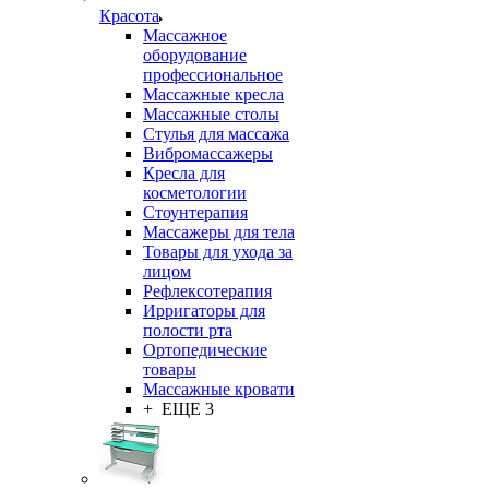
Красота
Массажное
оборудование
профессиональное
Массажные кресла
Массажные столы
Стулья для массажа
Вибромассажеры
Кресла для
косметологии
Стоунтерапия
Массажеры для тела
Товары для ухода за
лицом
Рефлексотерапия
Ирригаторы для
полости рта
Ортопедические
товары
Массажные кровати
+ ЕЩЕ 3