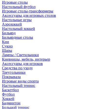
Игровые столы
Настольный футбол
Игровые столы-трансформеры
Аксессуары для игровых столов
Настольные игры
Аэрохоккей
Настольный хоккей
Бильярд
Бильярдные столы
Кии
Сукно
Шары
Лампы / Светильники
Киевницы, мебель, интерьер
Аксессуары для игроков
Средства по уходу
Треугольники
Покрывала
Игровые виды спорта
Настольный теннис
Баскетбол
Футбол
Хоккей
Бадминтон
Большой теннис