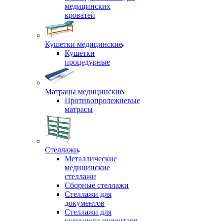
медицинских
кроватей
Кушетки медицинские
Кушетки
процедурные
Матрацы медицинские
Противопролежневые
матрасы
Стеллажи
Металлические
медицинские
стеллажи
Сборные стеллажи
Стеллажи для
документов
Стеллажи для
кухонного инвентаря