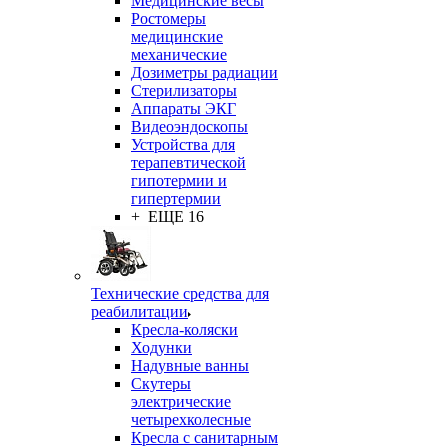
Медицинские весы
Ростомеры
медицинские
механические
Дозиметры радиации
Стерилизаторы
Аппараты ЭКГ
Видеоэндоскопы
Устройства для
терапевтической
гипотермии и
гипертермии
+ ЕЩЕ 16
Технические средства для
реабилитации
Кресла-коляски
Ходунки
Надувные ванны
Скутеры
электрические
четырехколесные
Кресла с санитарным