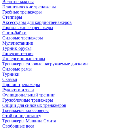
Велотренажеры
Эллиптические тренажеры
Гребные тренажеры
Степперы
Аксессуары для кардиотренажеров
Горнолыжные тренажеры
Спин-байки
Силовые тренажеры
Мультистанции
Турник-брусья
Гиперэкстензия
Инверсионные столы
Тренажеры силовые нагружаемые дисками
Силовые рамы
Турники
Скамьи
Прочие тренажеры
Рукоятки и тяги
Функциональный тренинг
Грузоблочные тренажеры
Опции для силовых тренажеров
Тренажеры кроссоверы
Стойки под штангу
Тренажеры Машина Смита
Свободные веса