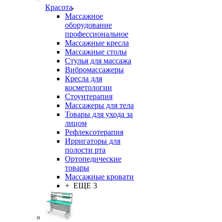
Красота
Массажное
оборудование
профессиональное
Массажные кресла
Массажные столы
Стулья для массажа
Вибромассажеры
Кресла для
косметологии
Стоунтерапия
Массажеры для тела
Товары для ухода за
лицом
Рефлексотерапия
Ирригаторы для
полости рта
Ортопедические
товары
Массажные кровати
+ ЕЩЕ 3