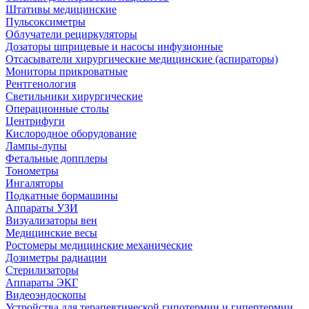
Штативы медицинские
Пульсоксиметры
Облучатели рециркуляторы
Дозаторы шприцевые и насосы инфузионные
Отсасыватели хирургические медицинские (аспираторы)
Мониторы прикроватные
Рентгенология
Светильники хирургические
Операционные столы
Центрифуги
Кислородное оборудование
Лампы-лупы
Фетальные допплеры
Тонометры
Ингаляторы
Подкатные бормашины
Аппараты УЗИ
Визуализаторы вен
Медицинские весы
Ростомеры медицинские механические
Дозиметры радиации
Стерилизаторы
Аппараты ЭКГ
Видеоэндоскопы
Устройства для терапевтической гипотермии и гипертермии