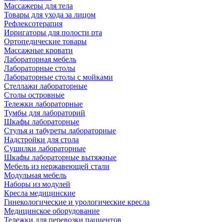
Массажеры для тела
Товары для ухода за лицом
Рефлексотерапия
Ирригаторы для полости рта
Ортопедические товары
Массажные кровати
Лабораторная мебель
Лабораторные столы
Лабораторные столы с мойками
Стеллажи лабораторные
Столы островные
Тележки лабораторные
Тумбы для лабораторий
Шкафы лабораторные
Стулья и табуреты лабораторные
Надстройки для стола
Сушилки лабораторные
Шкафы лабораторные вытяжные
Мебель из нержавеющей стали
Модульная мебель
Наборы из модулей
Кресла медицинские
Гинекологические и урологические кресла
Медицинское оборудование
Тележки для перевозки пациентов