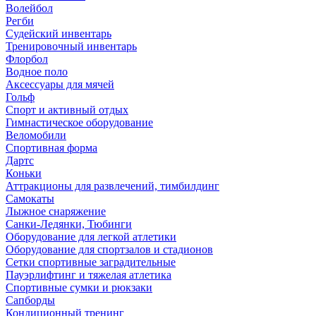
Волейбол
Регби
Судейский инвентарь
Тренировочный инвентарь
Флорбол
Водное поло
Аксессуары для мячей
Гольф
Спорт и активный отдых
Гимнастическое оборудование
Веломобили
Спортивная форма
Дартс
Коньки
Аттракционы для развлечений, тимбилдинг
Самокаты
Лыжное снаряжение
Санки-Ледянки, Тюбинги
Оборудование для легкой атлетики
Оборудование для спортзалов и стадионов
Сетки спортивные заградительные
Пауэрлифтинг и тяжелая атлетика
Спортивные сумки и рюкзаки
Сапборды
Кондиционный тренинг