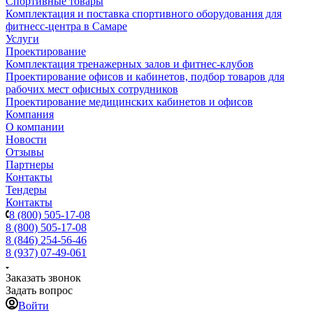
Спортивные товары
Комплектация и поставка спортивного оборудования для
фитнесс-центра в Самаре
Услуги
Проектирование
Комплектация тренажерных залов и фитнес-клубов
Проектирование офисов и кабинетов, подбор товаров для
рабочих мест офисных сотрудников
Проектирование медицинских кабинетов и офисов
Компания
О компании
Новости
Отзывы
Партнеры
Контакты
Тендеры
Контакты
8 (800) 505-17-08
8 (800) 505-17-08
8 (846) 254-56-46
8 (937) 07-49-061
Заказать звонок
Задать вопрос
Войти