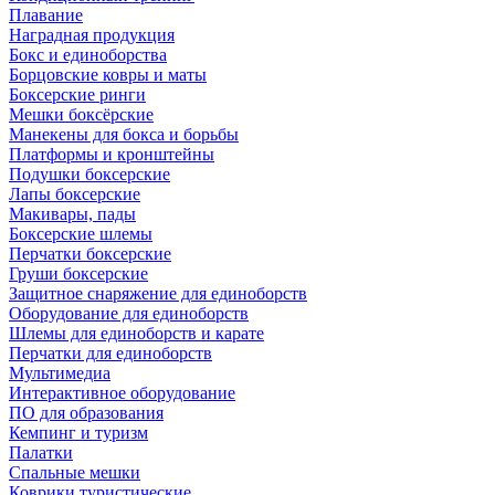
Плавание
Наградная продукция
Бокс и единоборства
Борцовские ковры и маты
Боксерские ринги
Мешки боксёрские
Манекены для бокса и борьбы
Платформы и кронштейны
Подушки боксерские
Лапы боксерские
Макивары, пады
Боксерские шлемы
Перчатки боксерские
Груши боксерские
Защитное снаряжение для единоборств
Оборудование для единоборств
Шлемы для единоборств и карате
Перчатки для единоборств
Мультимедиа
Интерактивное оборудование
ПО для образования
Кемпинг и туризм
Палатки
Спальные мешки
Коврики туристические