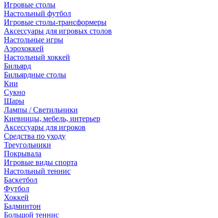
Игровые столы
Настольный футбол
Игровые столы-трансформеры
Аксессуары для игровых столов
Настольные игры
Аэрохоккей
Настольный хоккей
Бильярд
Бильярдные столы
Кии
Сукно
Шары
Лампы / Светильники
Киевницы, мебель, интерьер
Аксессуары для игроков
Средства по уходу
Треугольники
Покрывала
Игровые виды спорта
Настольный теннис
Баскетбол
Футбол
Хоккей
Бадминтон
Большой теннис