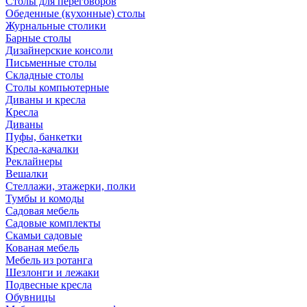
Столы для переговоров
Обеденные (кухонные) столы
Журнальные столики
Барные столы
Дизайнерские консоли
Письменные столы
Складные столы
Столы компьютерные
Диваны и кресла
Кресла
Диваны
Пуфы, банкетки
Кресла-качалки
Реклайнеры
Вешалки
Стеллажи, этажерки, полки
Тумбы и комоды
Садовая мебель
Садовые комплекты
Скамьи садовые
Кованая мебель
Мебель из ротанга
Шезлонги и лежаки
Подвесные кресла
Обувницы