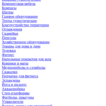
Кемпинговая мебель
Компасы
Шатры
Газовое оборудование
Тенты туристические
Благоустройство территории
Ограждения
Скамейки
Перголы
Хозяйственное оборудование
Товары для дома и дачи
Тележки
Фитнес
Напольные покрытия для зала
Коврики и маты
Медицинболы и слэмболы
Скакалки
Перчатки для фитнеса
Эспандеры
Йога и пилатес
Аквааэробика
Степ-платформы
Фитболы, прыгуны
Утяжелители
Ролики, упоры для отжиманий