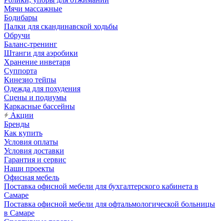
Мячи массажные
Бодибары
Палки для скандинавской ходьбы
Обручи
Баланс-тренинг
Штанги для аэробики
Хранение инветаря
Суппорта
Кинезио тейпы
Одежда для похудения
Сцены и подиумы
Каркасные бассейны
Акции
Бренды
Как купить
Условия оплаты
Условия доставки
Гарантия и сервис
Наши проекты
Офисная мебель
Поставка офисной мебели для бухгалтерского кабинета в
Самаре
Поставка офисной мебели для офтальмологической больницы
в Самаре