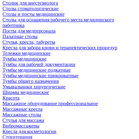
Столик для анестезиолога
Столы стоматологические
Столы и посты медицинские
Столы для оснащения рабочего места медицинского
работника
Посты для медперсонала
Палатные столы
Стулья, кресла, табуреты
Кресла для забора крови и терапевтических процедур
Тележки медицинские
Тумбы медицинские
Тумбы для рабочей документации
Тумбы медицинские подкатные
Тумбы медицинские прикроватные
Тумбы общего назначения
Умывальники хирургические
Ширмы медицинские
Красота
Массажное оборудование профессиональное
Массажные кресла
Массажные столы
Стулья для массажа
Вибромассажеры
Кресла для косметологии
Стоунтерапия