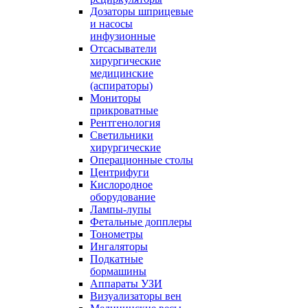
Дозаторы шприцевые
и насосы
инфузионные
Отсасыватели
хирургические
медицинские
(аспираторы)
Мониторы
прикроватные
Рентгенология
Светильники
хирургические
Операционные столы
Центрифуги
Кислородное
оборудование
Лампы-лупы
Фетальные допплеры
Тонометры
Ингаляторы
Подкатные
бормашины
Аппараты УЗИ
Визуализаторы вен