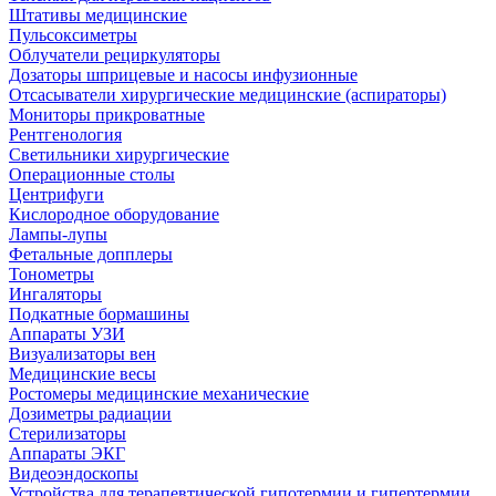
Штативы медицинские
Пульсоксиметры
Облучатели рециркуляторы
Дозаторы шприцевые и насосы инфузионные
Отсасыватели хирургические медицинские (аспираторы)
Мониторы прикроватные
Рентгенология
Светильники хирургические
Операционные столы
Центрифуги
Кислородное оборудование
Лампы-лупы
Фетальные допплеры
Тонометры
Ингаляторы
Подкатные бормашины
Аппараты УЗИ
Визуализаторы вен
Медицинские весы
Ростомеры медицинские механические
Дозиметры радиации
Стерилизаторы
Аппараты ЭКГ
Видеоэндоскопы
Устройства для терапевтической гипотермии и гипертермии