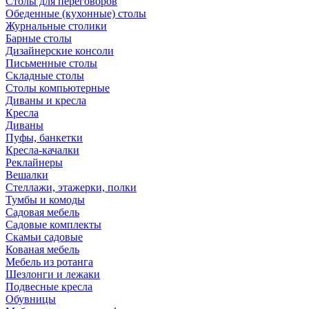
Столы для переговоров
Обеденные (кухонные) столы
Журнальные столики
Барные столы
Дизайнерские консоли
Письменные столы
Складные столы
Столы компьютерные
Диваны и кресла
Кресла
Диваны
Пуфы, банкетки
Кресла-качалки
Реклайнеры
Вешалки
Стеллажи, этажерки, полки
Тумбы и комоды
Садовая мебель
Садовые комплекты
Скамьи садовые
Кованая мебель
Мебель из ротанга
Шезлонги и лежаки
Подвесные кресла
Обувницы