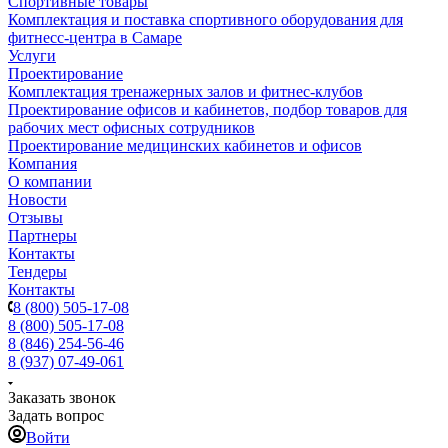
Спортивные товары
Комплектация и поставка спортивного оборудования для
фитнесс-центра в Самаре
Услуги
Проектирование
Комплектация тренажерных залов и фитнес-клубов
Проектирование офисов и кабинетов, подбор товаров для
рабочих мест офисных сотрудников
Проектирование медицинских кабинетов и офисов
Компания
О компании
Новости
Отзывы
Партнеры
Контакты
Тендеры
Контакты
8 (800) 505-17-08
8 (800) 505-17-08
8 (846) 254-56-46
8 (937) 07-49-061
Заказать звонок
Задать вопрос
Войти