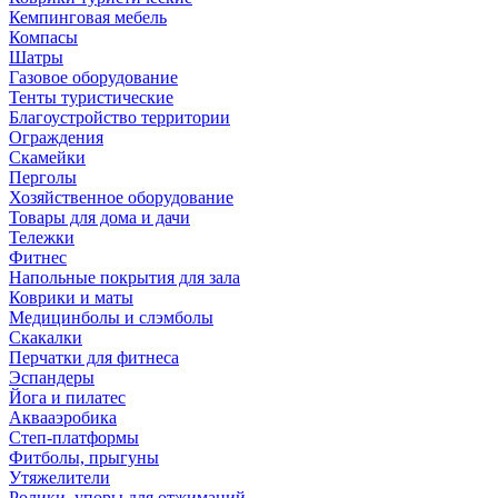
Кемпинговая мебель
Компасы
Шатры
Газовое оборудование
Тенты туристические
Благоустройство территории
Ограждения
Скамейки
Перголы
Хозяйственное оборудование
Товары для дома и дачи
Тележки
Фитнес
Напольные покрытия для зала
Коврики и маты
Медицинболы и слэмболы
Скакалки
Перчатки для фитнеса
Эспандеры
Йога и пилатес
Аквааэробика
Степ-платформы
Фитболы, прыгуны
Утяжелители
Ролики, упоры для отжиманий