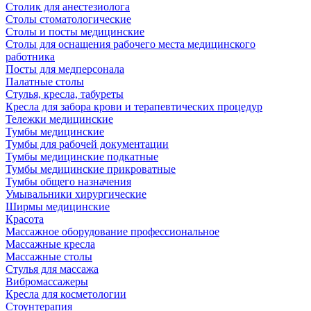
Столик для анестезиолога
Столы стоматологические
Столы и посты медицинские
Столы для оснащения рабочего места медицинского
работника
Посты для медперсонала
Палатные столы
Стулья, кресла, табуреты
Кресла для забора крови и терапевтических процедур
Тележки медицинские
Тумбы медицинские
Тумбы для рабочей документации
Тумбы медицинские подкатные
Тумбы медицинские прикроватные
Тумбы общего назначения
Умывальники хирургические
Ширмы медицинские
Красота
Массажное оборудование профессиональное
Массажные кресла
Массажные столы
Стулья для массажа
Вибромассажеры
Кресла для косметологии
Стоунтерапия