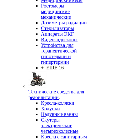
Медицинские весы
Ростомеры
медицинские
механические
Дозиметры радиации
Стерилизаторы
Аппараты ЭКГ
Видеоэндоскопы
Устройства для
терапевтической
гипотермии и
гипертермии
+ ЕЩЕ 16
Технические средства для
реабилитации
Кресла-коляски
Ходунки
Надувные ванны
Скутеры
электрические
четырехколесные
Кресла с санитарным