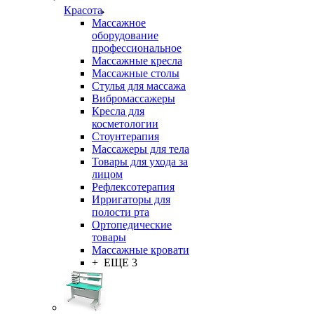
Красота
Массажное
оборудование
профессиональное
Массажные кресла
Массажные столы
Стулья для массажа
Вибромассажеры
Кресла для
косметологии
Стоунтерапия
Массажеры для тела
Товары для ухода за
лицом
Рефлексотерапия
Ирригаторы для
полости рта
Ортопедические
товары
Массажные кровати
+ ЕЩЕ 3