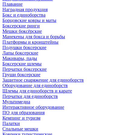
Плавание
Наградная продукция
Бокс и единоборства
Борцовские ковры и маты
Боксерские ринги
Мешки боксёрские
Манекены для бокса и борьбы
Платформы и кронштейны
Подушки боксерские
Лапы боксерские
Макивары, пады
Боксерские шлемы
Перчатки боксерские
Груши боксерские
Защитное снаряжение для единоборств
Оборудование для единоборств
Шлемы для единоборств и карате
Перчатки для единоборств
Мультимедиа
Интерактивное оборудование
ПО для образования
Кемпинг и туризм
Палатки
Спальные мешки
Коврики туристические