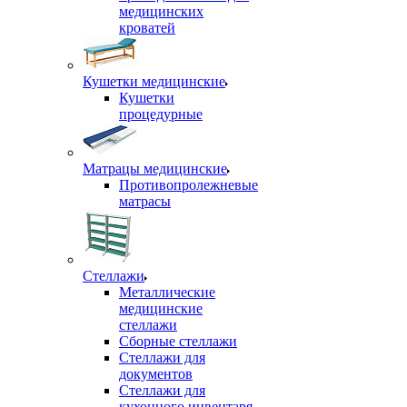
медицинских
кроватей
Кушетки медицинские
Кушетки
процедурные
Матрацы медицинские
Противопролежневые
матрасы
Стеллажи
Металлические
медицинские
стеллажи
Сборные стеллажи
Стеллажи для
документов
Стеллажи для
кухонного инвентаря