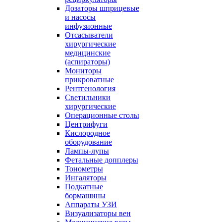
Дозаторы шприцевые
и насосы
инфузионные
Отсасыватели
хирургические
медицинские
(аспираторы)
Мониторы
прикроватные
Рентгенология
Светильники
хирургические
Операционные столы
Центрифуги
Кислородное
оборудование
Лампы-лупы
Фетальные допплеры
Тонометры
Ингаляторы
Подкатные
бормашины
Аппараты УЗИ
Визуализаторы вен