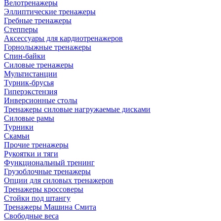
Велотренажеры
Эллиптические тренажеры
Гребные тренажеры
Степперы
Аксессуары для кардиотренажеров
Горнолыжные тренажеры
Спин-байки
Силовые тренажеры
Мультистанции
Турник-брусья
Гиперэкстензия
Инверсионные столы
Тренажеры силовые нагружаемые дисками
Силовые рамы
Турники
Скамьи
Прочие тренажеры
Рукоятки и тяги
Функциональный тренинг
Грузоблочные тренажеры
Опции для силовых тренажеров
Тренажеры кроссоверы
Стойки под штангу
Тренажеры Машина Смита
Свободные веса