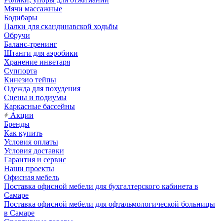
Мячи массажные
Бодибары
Палки для скандинавской ходьбы
Обручи
Баланс-тренинг
Штанги для аэробики
Хранение инветаря
Суппорта
Кинезио тейпы
Одежда для похудения
Сцены и подиумы
Каркасные бассейны
Акции
Бренды
Как купить
Условия оплаты
Условия доставки
Гарантия и сервис
Наши проекты
Офисная мебель
Поставка офисной мебели для бухгалтерского кабинета в
Самаре
Поставка офисной мебели для офтальмологической больницы
в Самаре