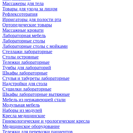
Массажеры для тела
Товары для ухода за лицом
Рефлексотерапия
Ирригаторы для полости рта
Ортопедические товары
Массажные кровати
Лабораторная мебель
Лабораторные столы
Лабораторные столы с мойками
Стеллажи лабораторные
Столы островные
Тележки лабораторные
Тумбы для лабораторий
Шкафы лабораторные
Стулья и табуреты лабораторные
Надстройки для стола
Сушилки лабораторные
Шкафы лабораторные вытяжные
Мебель из нержавеющей стали
Модульная мебель
Наборы из модулей
Кресла медицинские
Гинекологические и урологические кресла
Медицинское оборудование
Тележки для перевозки пациентов