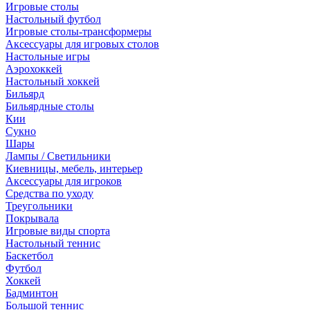
Игровые столы
Настольный футбол
Игровые столы-трансформеры
Аксессуары для игровых столов
Настольные игры
Аэрохоккей
Настольный хоккей
Бильярд
Бильярдные столы
Кии
Сукно
Шары
Лампы / Светильники
Киевницы, мебель, интерьер
Аксессуары для игроков
Средства по уходу
Треугольники
Покрывала
Игровые виды спорта
Настольный теннис
Баскетбол
Футбол
Хоккей
Бадминтон
Большой теннис