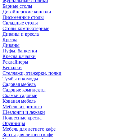
Журнальные столики
Барные столы
Дизайнерские консоли
Письменные столы
Складные столы
Столы компьютерные
Диваны и кресла
Кресла
Диваны
Пуфы, банкетки
Кресла-качалки
Реклайнеры
Вешалки
Стеллажи, этажерки, полки
Тумбы и комоды
Садовая мебель
Садовые комплекты
Скамьи садовые
Кованая мебель
Мебель из ротанга
Шезлонги и лежаки
Подвесные кресла
Обувницы
Мебель для летнего кафе
Зонты для летнего кафе