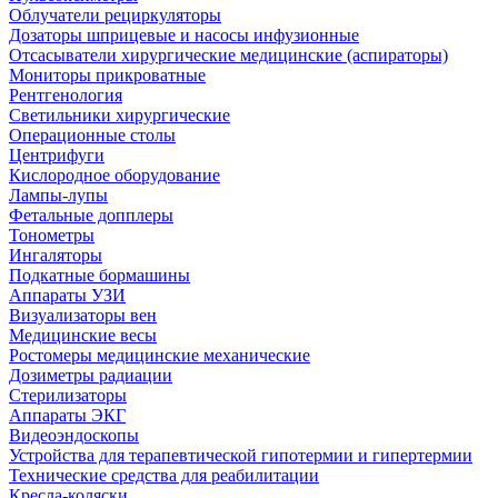
Облучатели рециркуляторы
Дозаторы шприцевые и насосы инфузионные
Отсасыватели хирургические медицинские (аспираторы)
Мониторы прикроватные
Рентгенология
Светильники хирургические
Операционные столы
Центрифуги
Кислородное оборудование
Лампы-лупы
Фетальные допплеры
Тонометры
Ингаляторы
Подкатные бормашины
Аппараты УЗИ
Визуализаторы вен
Медицинские весы
Ростомеры медицинские механические
Дозиметры радиации
Стерилизаторы
Аппараты ЭКГ
Видеоэндоскопы
Устройства для терапевтической гипотермии и гипертермии
Технические средства для реабилитации
Кресла-коляски