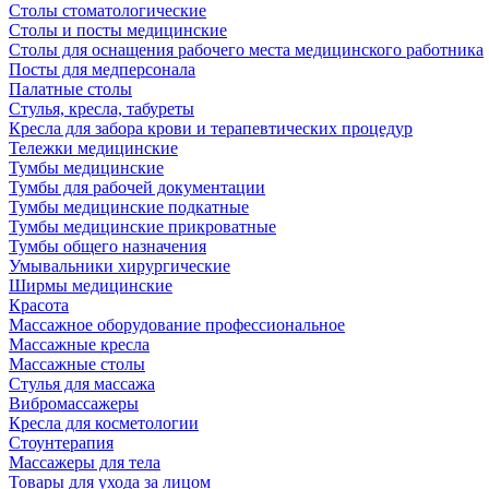
Столы стоматологические
Столы и посты медицинские
Столы для оснащения рабочего места медицинского работника
Посты для медперсонала
Палатные столы
Стулья, кресла, табуреты
Кресла для забора крови и терапевтических процедур
Тележки медицинские
Тумбы медицинские
Тумбы для рабочей документации
Тумбы медицинские подкатные
Тумбы медицинские прикроватные
Тумбы общего назначения
Умывальники хирургические
Ширмы медицинские
Красота
Массажное оборудование профессиональное
Массажные кресла
Массажные столы
Стулья для массажа
Вибромассажеры
Кресла для косметологии
Стоунтерапия
Массажеры для тела
Товары для ухода за лицом