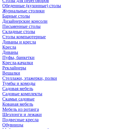
Столы для переговоров
Обеденные (кухонные) столы
Журнальные столики
Барные столы
Дизайнерские консоли
Письменные столы
Складные столы
Столы компьютерные
Диваны и кресла
Кресла
Диваны
Пуфы, банкетки
Кресла-качалки
Реклайнеры
Вешалки
Стеллажи, этажерки, полки
Тумбы и комоды
Садовая мебель
Садовые комплекты
Скамьи садовые
Кованая мебель
Мебель из ротанга
Шезлонги и лежаки
Подвесные кресла
Обувницы