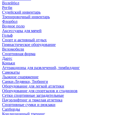
Волейбол
Регби
Судейский инвентарь
Тренировочный инвентарь
Флорбол
Водное поло
Аксессуары для мячей
Гольф
Спорт и активный отдых
Гимнастическое оборудование
Веломобили
Спортивная форма
Дартс
Коньки
Аттракционы для развлечений, тимбилдинг
Самокаты
Лыжное снаряжение
Санки-Ледянки, Тюбинги
Оборудование для легкой атлетики
Оборудование для спортзалов и стадионов
Сетки спортивные заградительные
Пауэрлифтинг и тяжелая атлетика
Спортивные сумки и рюкзаки
Сапборды
Кондиционный тренинг