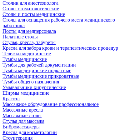
Столик для анестезиолога
Столы стоматологические
Столы и посты медицинские
Столы для оснащения рабочего места медицинского
работника
Посты для медперсонала
Палатные столы
Стулья, кресла, табуреты
Кресла для забора крови и терапевтических процедур
Тележки медицинские
Тумбы медицинские
Тумбы для рабочей документации
Тумбы медицинские подкатные
Тумбы медицинские прикроватные
Тумбы общего назначения
Умывальники хирургические
Ширмы медицинские
Красота
Массажное оборудование профессиональное
Массажные кресла
Массажные столы
Стулья для массажа
Вибромассажеры
Кресла для косметологии
Стоунтерапия