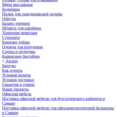
Мячи массажные
Бодибары
Палки для скандинавской ходьбы
Обручи
Баланс-тренинг
Штанги для аэробики
Хранение инветаря
Суппорта
Кинезио тейпы
Одежда для похудения
Сцены и подиумы
Каркасные бассейны
Акции
Бренды
Как купить
Условия оплаты
Условия доставки
Гарантия и сервис
Наши проекты
Офисная мебель
Поставка офисной мебели для бухгалтерского кабинета в
Самаре
Поставка офисной мебели для офтальмологической больницы
в Самаре