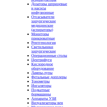
Дозаторы шприцевые
и насосы
инфузионные
Отсасыватели
хирургические
медицинские
(аспираторы)
Мониторы
прикроватные
Рентгенология
Светильники
хирургические
Операционные столы
Центрифуги
Кислородное
оборудование
Лампы-лупы
Фетальные допплеры
Тонометры
Ингаляторы
Подкатные
бормашины
Аппараты УЗИ
Визуализаторы вен