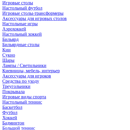
Игровые столы
Настольный футбол
Игровые столы-трансформеры
Аксессуары для игровых столов
Настольные игры
Аэрохоккей
Настольный хоккей
Бильярд
Бильярдные столы
Кии
Сукно
Шары
Лампы / Светильники
Киевницы, мебель, интерьер
Аксессуары для игроков
Средства по уходу
Треугольники
Покрывала
Игровые виды спорта
Настольный теннис
Баскетбол
Футбол
Хоккей
Бадминтон
Большой теннис