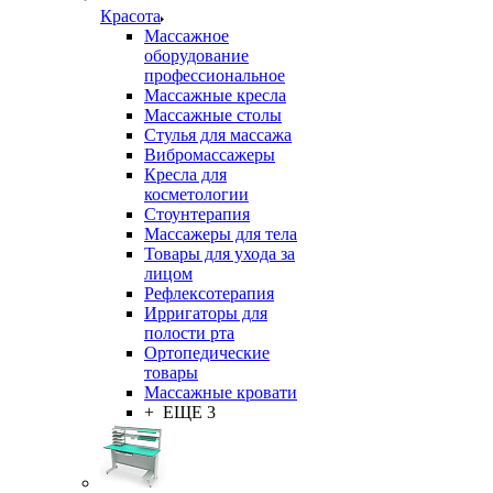
Красота
Массажное
оборудование
профессиональное
Массажные кресла
Массажные столы
Стулья для массажа
Вибромассажеры
Кресла для
косметологии
Стоунтерапия
Массажеры для тела
Товары для ухода за
лицом
Рефлексотерапия
Ирригаторы для
полости рта
Ортопедические
товары
Массажные кровати
+ ЕЩЕ 3