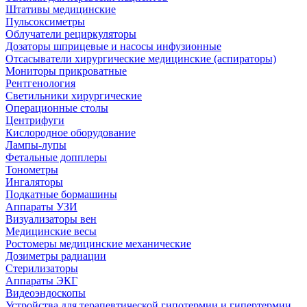
Штативы медицинские
Пульсоксиметры
Облучатели рециркуляторы
Дозаторы шприцевые и насосы инфузионные
Отсасыватели хирургические медицинские (аспираторы)
Мониторы прикроватные
Рентгенология
Светильники хирургические
Операционные столы
Центрифуги
Кислородное оборудование
Лампы-лупы
Фетальные допплеры
Тонометры
Ингаляторы
Подкатные бормашины
Аппараты УЗИ
Визуализаторы вен
Медицинские весы
Ростомеры медицинские механические
Дозиметры радиации
Стерилизаторы
Аппараты ЭКГ
Видеоэндоскопы
Устройства для терапевтической гипотермии и гипертермии