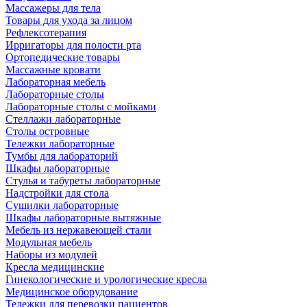
Массажеры для тела
Товары для ухода за лицом
Рефлексотерапия
Ирригаторы для полости рта
Ортопедические товары
Массажные кровати
Лабораторная мебель
Лабораторные столы
Лабораторные столы с мойками
Стеллажи лабораторные
Столы островные
Тележки лабораторные
Тумбы для лабораторий
Шкафы лабораторные
Стулья и табуреты лабораторные
Надстройки для стола
Сушилки лабораторные
Шкафы лабораторные вытяжные
Мебель из нержавеющей стали
Модульная мебель
Наборы из модулей
Кресла медицинские
Гинекологические и урологические кресла
Медицинское оборудование
Тележки для перевозки пациентов