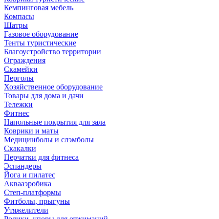
Кемпинговая мебель
Компасы
Шатры
Газовое оборудование
Тенты туристические
Благоустройство территории
Ограждения
Скамейки
Перголы
Хозяйственное оборудование
Товары для дома и дачи
Тележки
Фитнес
Напольные покрытия для зала
Коврики и маты
Медицинболы и слэмболы
Скакалки
Перчатки для фитнеса
Эспандеры
Йога и пилатес
Аквааэробика
Степ-платформы
Фитболы, прыгуны
Утяжелители
Ролики, упоры для отжиманий