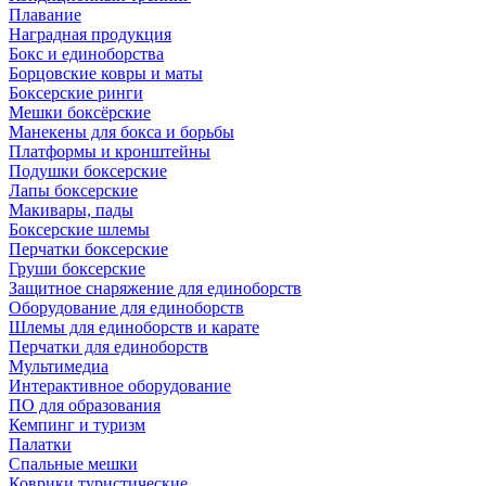
Плавание
Наградная продукция
Бокс и единоборства
Борцовские ковры и маты
Боксерские ринги
Мешки боксёрские
Манекены для бокса и борьбы
Платформы и кронштейны
Подушки боксерские
Лапы боксерские
Макивары, пады
Боксерские шлемы
Перчатки боксерские
Груши боксерские
Защитное снаряжение для единоборств
Оборудование для единоборств
Шлемы для единоборств и карате
Перчатки для единоборств
Мультимедиа
Интерактивное оборудование
ПО для образования
Кемпинг и туризм
Палатки
Спальные мешки
Коврики туристические