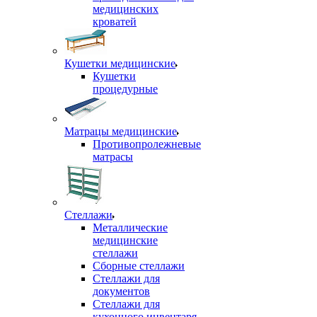
медицинских
кроватей
Кушетки медицинские
Кушетки
процедурные
Матрацы медицинские
Противопролежневые
матрасы
Стеллажи
Металлические
медицинские
стеллажи
Сборные стеллажи
Стеллажи для
документов
Стеллажи для
кухонного инвентаря