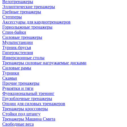
Велотренажеры
Эллиптические тренажеры
Гребные тренажеры
Степперы
Аксессуары для кардиотренажеров
Горнолыжные тренажеры
Спин-байки
Силовые тренажеры
Мультистанции
Турник-брусья
Гиперэкстензия
Инверсионные столы
Тренажеры силовые нагружаемые дисками
Силовые рамы
Турники
Скамьи
Прочие тренажеры
Рукоятки и тяги
Функциональный тренинг
Грузоблочные тренажеры
Опции для силовых тренажеров
Тренажеры кроссоверы
Стойки под штангу
Тренажеры Машина Смита
Свободные веса