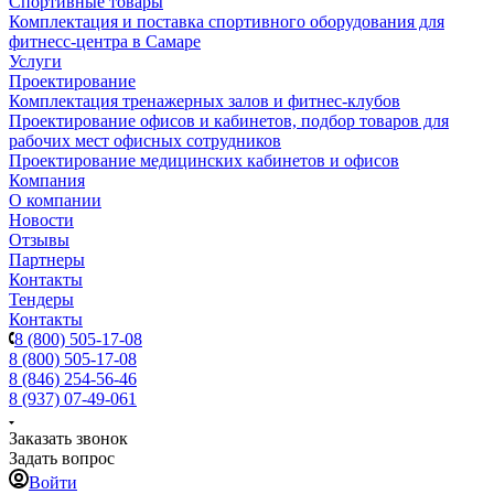
Спортивные товары
Комплектация и поставка спортивного оборудования для
фитнесс-центра в Самаре
Услуги
Проектирование
Комплектация тренажерных залов и фитнес-клубов
Проектирование офисов и кабинетов, подбор товаров для
рабочих мест офисных сотрудников
Проектирование медицинских кабинетов и офисов
Компания
О компании
Новости
Отзывы
Партнеры
Контакты
Тендеры
Контакты
8 (800) 505-17-08
8 (800) 505-17-08
8 (846) 254-56-46
8 (937) 07-49-061
Заказать звонок
Задать вопрос
Войти