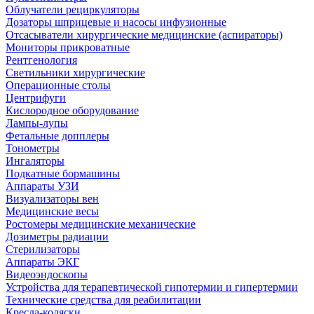
Облучатели рециркуляторы
Дозаторы шприцевые и насосы инфузионные
Отсасыватели хирургические медицинские (аспираторы)
Мониторы прикроватные
Рентгенология
Светильники хирургические
Операционные столы
Центрифуги
Кислородное оборудование
Лампы-лупы
Фетальные допплеры
Тонометры
Ингаляторы
Подкатные бормашины
Аппараты УЗИ
Визуализаторы вен
Медицинские весы
Ростомеры медицинские механические
Дозиметры радиации
Стерилизаторы
Аппараты ЭКГ
Видеоэндоскопы
Устройства для терапевтической гипотермии и гипертермии
Технические средства для реабилитации
Кресла-коляски