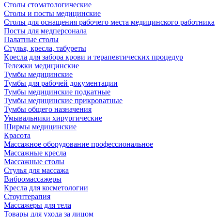
Столы стоматологические
Столы и посты медицинские
Столы для оснащения рабочего места медицинского работника
Посты для медперсонала
Палатные столы
Стулья, кресла, табуреты
Кресла для забора крови и терапевтических процедур
Тележки медицинские
Тумбы медицинские
Тумбы для рабочей документации
Тумбы медицинские подкатные
Тумбы медицинские прикроватные
Тумбы общего назначения
Умывальники хирургические
Ширмы медицинские
Красота
Массажное оборудование профессиональное
Массажные кресла
Массажные столы
Стулья для массажа
Вибромассажеры
Кресла для косметологии
Стоунтерапия
Массажеры для тела
Товары для ухода за лицом