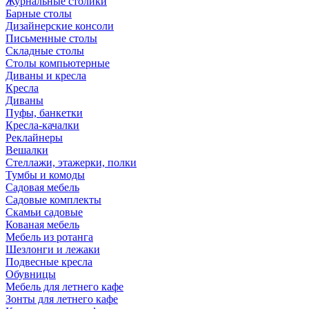
Журнальные столики
Барные столы
Дизайнерские консоли
Письменные столы
Складные столы
Столы компьютерные
Диваны и кресла
Кресла
Диваны
Пуфы, банкетки
Кресла-качалки
Реклайнеры
Вешалки
Стеллажи, этажерки, полки
Тумбы и комоды
Садовая мебель
Садовые комплекты
Скамьи садовые
Кованая мебель
Мебель из ротанга
Шезлонги и лежаки
Подвесные кресла
Обувницы
Мебель для летнего кафе
Зонты для летнего кафе