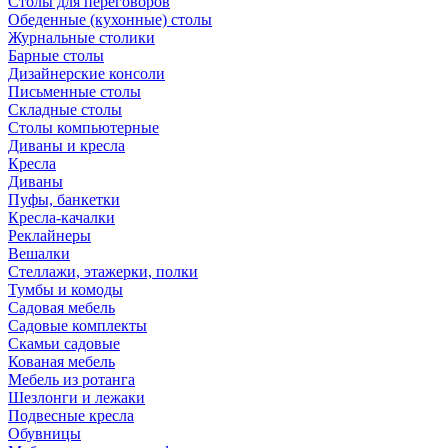
Столы для переговоров
Обеденные (кухонные) столы
Журнальные столики
Барные столы
Дизайнерские консоли
Письменные столы
Складные столы
Столы компьютерные
Диваны и кресла
Кресла
Диваны
Пуфы, банкетки
Кресла-качалки
Реклайнеры
Вешалки
Стеллажи, этажерки, полки
Тумбы и комоды
Садовая мебель
Садовые комплекты
Скамьи садовые
Кованая мебель
Мебель из ротанга
Шезлонги и лежаки
Подвесные кресла
Обувницы