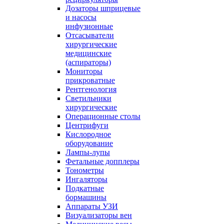
Дозаторы шприцевые
и насосы
инфузионные
Отсасыватели
хирургические
медицинские
(аспираторы)
Мониторы
прикроватные
Рентгенология
Светильники
хирургические
Операционные столы
Центрифуги
Кислородное
оборудование
Лампы-лупы
Фетальные допплеры
Тонометры
Ингаляторы
Подкатные
бормашины
Аппараты УЗИ
Визуализаторы вен