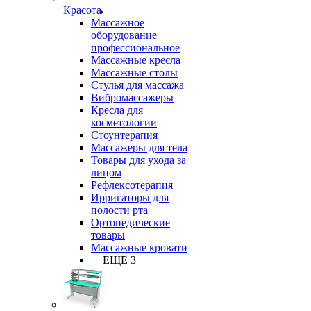
Красота
Массажное
оборудование
профессиональное
Массажные кресла
Массажные столы
Стулья для массажа
Вибромассажеры
Кресла для
косметологии
Стоунтерапия
Массажеры для тела
Товары для ухода за
лицом
Рефлексотерапия
Ирригаторы для
полости рта
Ортопедические
товары
Массажные кровати
+ ЕЩЕ 3