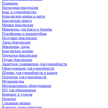
Плавание
Наградная продукция
Бокс и единоборства
Борцовские ковры и маты
Боксерские ринги
Мешки боксёрские
Манекены для бокса и борьбы
Платформы и кронштейны
Подушки боксерские
Лапы боксерские
Макивары, пады
Боксерские шлемы
Перчатки боксерские
Груши боксерские
Защитное снаряжение для единоборств
Оборудование для единоборств
Шлемы для единоборств и карате
Перчатки для единоборств
Мультимедиа
Интерактивное оборудование
ПО для образования
Кемпинг и туризм
Палатки
Спальные мешки
Коврики туристические