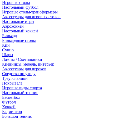
Игровые столы
Настольный футбол
Игровые столы-трансформеры
Аксессуары для игровых столов
Настольные игры
Аэрохоккей
Настольный хоккей
Бильярд
Бильярдные столы
Кии
Сукно
Шары
Лампы / Светильники
Киевницы, мебель, интерьер
Аксессуары для игроков
Средства по уходу
Треугольники
Покрывала
Игровые виды спорта
Настольный теннис
Баскетбол
Футбол
Хоккей
Бадминтон
Большой теннис