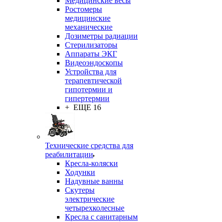
Медицинские весы
Ростомеры
медицинские
механические
Дозиметры радиации
Стерилизаторы
Аппараты ЭКГ
Видеоэндоскопы
Устройства для
терапевтической
гипотермии и
гипертермии
+ ЕЩЕ 16
Технические средства для
реабилитации
Кресла-коляски
Ходунки
Надувные ванны
Скутеры
электрические
четырехколесные
Кресла с санитарным