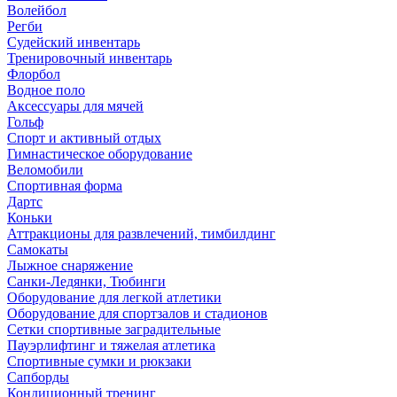
Волейбол
Регби
Судейский инвентарь
Тренировочный инвентарь
Флорбол
Водное поло
Аксессуары для мячей
Гольф
Спорт и активный отдых
Гимнастическое оборудование
Веломобили
Спортивная форма
Дартс
Коньки
Аттракционы для развлечений, тимбилдинг
Самокаты
Лыжное снаряжение
Санки-Ледянки, Тюбинги
Оборудование для легкой атлетики
Оборудование для спортзалов и стадионов
Сетки спортивные заградительные
Пауэрлифтинг и тяжелая атлетика
Спортивные сумки и рюкзаки
Сапборды
Кондиционный тренинг