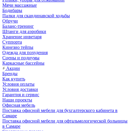
Мячи массажные
Бодибары
Палки для скандинавской ходьбы
Обручи
Баланс-тренинг
Штанги для аэробики
Хранение инветаря
Суппорта
Кинезио тейпы
Одежда для похудения
Сцены и подиумы
Каркасные бассейны
Акции
Бренды
Как купить
Условия оплаты
Условия доставки
Гарантия и сервис
Наши проекты
Офисная мебель
Поставка офисной мебели для бухгалтерского кабинета в
Самаре
Поставка офисной мебели для офтальмологической больницы
в Самаре