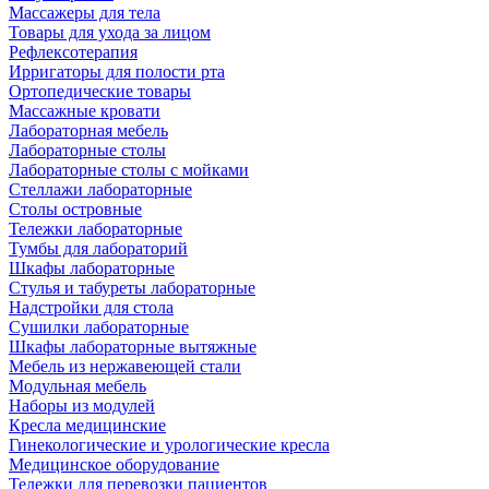
Массажеры для тела
Товары для ухода за лицом
Рефлексотерапия
Ирригаторы для полости рта
Ортопедические товары
Массажные кровати
Лабораторная мебель
Лабораторные столы
Лабораторные столы с мойками
Стеллажи лабораторные
Столы островные
Тележки лабораторные
Тумбы для лабораторий
Шкафы лабораторные
Стулья и табуреты лабораторные
Надстройки для стола
Сушилки лабораторные
Шкафы лабораторные вытяжные
Мебель из нержавеющей стали
Модульная мебель
Наборы из модулей
Кресла медицинские
Гинекологические и урологические кресла
Медицинское оборудование
Тележки для перевозки пациентов