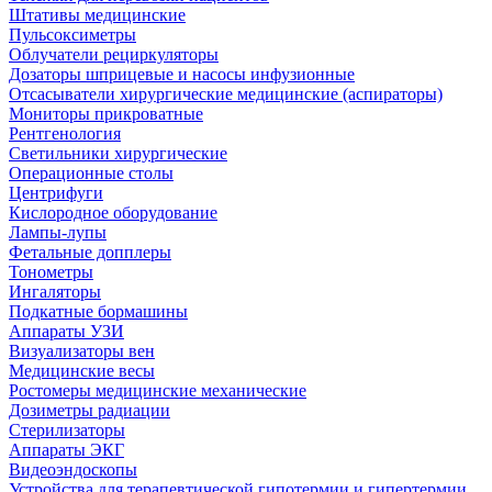
Штативы медицинские
Пульсоксиметры
Облучатели рециркуляторы
Дозаторы шприцевые и насосы инфузионные
Отсасыватели хирургические медицинские (аспираторы)
Мониторы прикроватные
Рентгенология
Светильники хирургические
Операционные столы
Центрифуги
Кислородное оборудование
Лампы-лупы
Фетальные допплеры
Тонометры
Ингаляторы
Подкатные бормашины
Аппараты УЗИ
Визуализаторы вен
Медицинские весы
Ростомеры медицинские механические
Дозиметры радиации
Стерилизаторы
Аппараты ЭКГ
Видеоэндоскопы
Устройства для терапевтической гипотермии и гипертермии