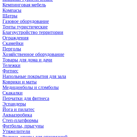
Кемпинговая мебель
Компасы
Шатры
Газовое оборудование
Тенты туристические
Благоустройство территории
Ограждения
Скамейки
Перголы
Хозяйственное оборудование
Товары для дома и дачи
Тележки
Фитнес
Напольные покрытия для зала
Коврики и маты
Медицинболы и слэмболы
Скакалки
Перчатки для фитнеса
Эспандеры
Йога и пилатес
Аквааэробика
Степ-платформы
Фитболы, прыгуны
Утяжелители
Ролики, упоры для отжиманий