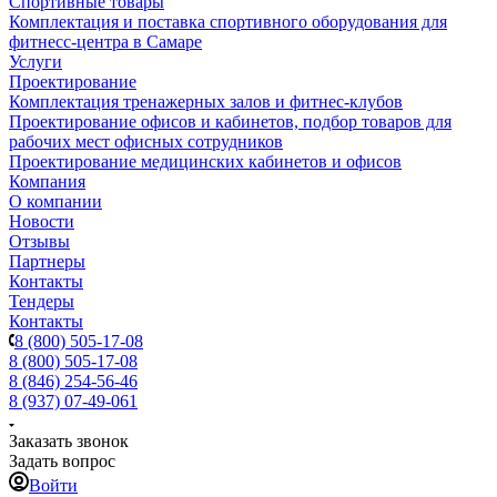
Спортивные товары
Комплектация и поставка спортивного оборудования для
фитнесс-центра в Самаре
Услуги
Проектирование
Комплектация тренажерных залов и фитнес-клубов
Проектирование офисов и кабинетов, подбор товаров для
рабочих мест офисных сотрудников
Проектирование медицинских кабинетов и офисов
Компания
О компании
Новости
Отзывы
Партнеры
Контакты
Тендеры
Контакты
8 (800) 505-17-08
8 (800) 505-17-08
8 (846) 254-56-46
8 (937) 07-49-061
Заказать звонок
Задать вопрос
Войти