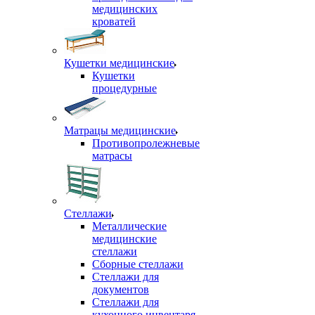
медицинских
кроватей
Кушетки медицинские
Кушетки
процедурные
Матрацы медицинские
Противопролежневые
матрасы
Стеллажи
Металлические
медицинские
стеллажи
Сборные стеллажи
Стеллажи для
документов
Стеллажи для
кухонного инвентаря