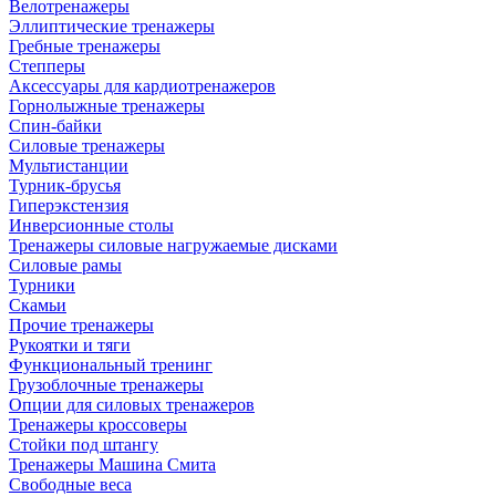
Велотренажеры
Эллиптические тренажеры
Гребные тренажеры
Степперы
Аксессуары для кардиотренажеров
Горнолыжные тренажеры
Спин-байки
Силовые тренажеры
Мультистанции
Турник-брусья
Гиперэкстензия
Инверсионные столы
Тренажеры силовые нагружаемые дисками
Силовые рамы
Турники
Скамьи
Прочие тренажеры
Рукоятки и тяги
Функциональный тренинг
Грузоблочные тренажеры
Опции для силовых тренажеров
Тренажеры кроссоверы
Стойки под штангу
Тренажеры Машина Смита
Свободные веса