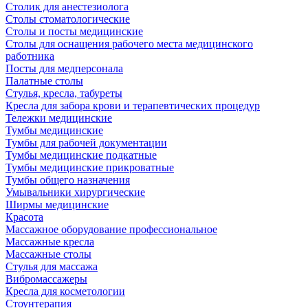
Столик для анестезиолога
Столы стоматологические
Столы и посты медицинские
Столы для оснащения рабочего места медицинского
работника
Посты для медперсонала
Палатные столы
Стулья, кресла, табуреты
Кресла для забора крови и терапевтических процедур
Тележки медицинские
Тумбы медицинские
Тумбы для рабочей документации
Тумбы медицинские подкатные
Тумбы медицинские прикроватные
Тумбы общего назначения
Умывальники хирургические
Ширмы медицинские
Красота
Массажное оборудование профессиональное
Массажные кресла
Массажные столы
Стулья для массажа
Вибромассажеры
Кресла для косметологии
Стоунтерапия